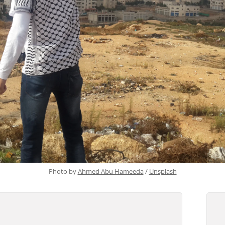
Photo by 
Ahmed Abu Hameeda
 / 
Unsplash