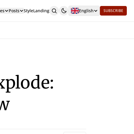
es
Posts
Style
Landing
English
SUBSCRIBE
xplode:
ow