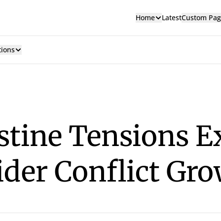
Home
Latest
Custom Pag
tions
estine Tensions E
ider Conflict Gr