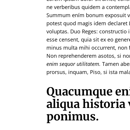
ne verberibus quidem a contempl
Summum ením bonum exposuit vac
potest quod magis idem declaret 
voluptas. Duo Reges: constructio
esse censent, quia sit ex eo gener
minus multa mihi occurrent, non 
Non reprehenderem asotos, si non 
enim sequor utilitatem.
Tamen aberr
prorsus, inquam, Piso, si ista mala
Quacumque eni
aliqua historia
ponimus.