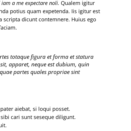
iam a me expectare noli.
Qualem igitur
a potius quam expetenda. Iis igitur est
tina scripta dicunt contemnere. Huius ego
faciam.
artes totaque figura et forma et statura
it, apparet, neque est dubium, quin
liquae partes quales propriae sint
ter aiebat, si loqui posset.
ibi cari sunt seseque diligunt.
it.