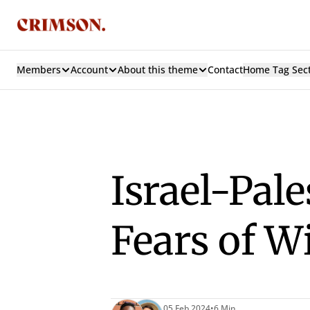
Members
Account
About this theme
Contact
Home Tag Sec
Israel-Pal
Fears of W
05 Feb 2024
•
6 Min