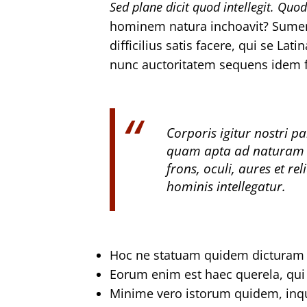
Sed plane dicit quod intellegit.
Quod 
hominem natura inchoavit? Sumend
difficilius satis facere, qui se La
nunc auctoritatem sequens idem 
Corporis igitur nostri p
quam apta ad naturam s
frons, oculi, aures et re
hominis intellegatur.
Hoc ne statuam quidem dicturam pa
Eorum enim est haec querela, qui s
Minime vero istorum quidem, inqu