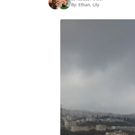
By:
Ethan
,
Lily