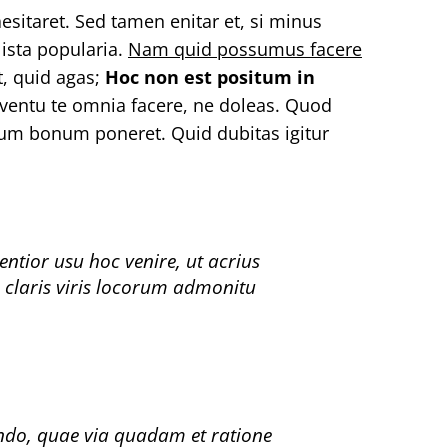
esitaret. Sed tamen enitar et, si minus
ista popularia.
Nam quid possumus facere
it, quid agas;
Hoc non est positum in
ventu te omnia facere, ne doleas. Quod
mum bonum poneret. Quid dubitas igitur
entior usu hoc venire, ut acrius
e claris viris locorum admonitu
do, quae via quadam et ratione