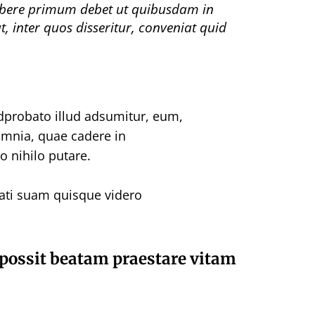
ribere primum debet ut quibusdam in
t, inter quos disseritur, conveniat quid
probato illud adsumitur, eum,
omnia, quae cadere in
 nihilo putare.
nati suam quisque videro
n possit beatam praestare vitam