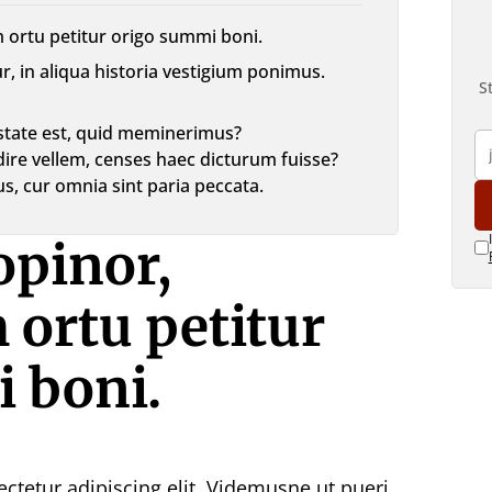
 ortu petitur origo summi boni.
 in aliqua historia vestigium ponimus.
S
state est, quid meminerimus?
dire vellem, censes haec dicturum fuisse?
s, cur omnia sint paria peccata.
opinor,
ortu petitur
 boni.
ctetur adipiscing elit. Videmusne ut pueri