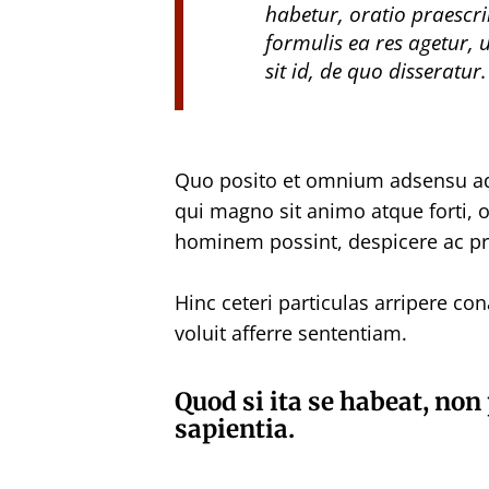
habetur, oratio praesc
formulis ea res agetur, u
sit id, de quo disseratur.
Quo posito et omnium adsensu ad
qui magno sit animo atque forti, 
hominem possint, despicere ac pro
Hinc ceteri particulas arripere co
voluit afferre sententiam.
Quod si ita se habeat, no
sapientia.