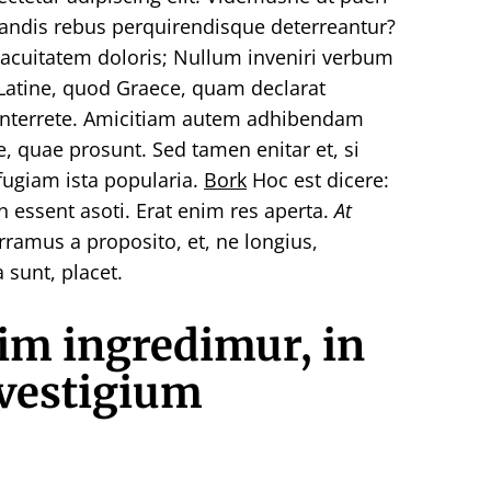
andis rebus perquirendisque deterreantur?
uitatem doloris; Nullum inveniri verbum
Latine, quod Graece, quam declarat
 interrete. Amicitiam autem adhibendam
e, quae prosunt. Sed tamen enitar et, si
fugiam ista popularia.
Bork
Hoc est dicere:
essent asoti. Erat enim res aperta.
At
amus a proposito, et, ne longius,
 sunt, placet.
m ingredimur, in
 vestigium