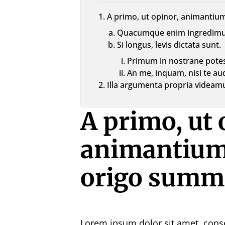
A primo, ut opinor, animantium
Quacumque enim ingredimur,
Si longus, levis dictata sunt.
Primum in nostrane pote
An me, inquam, nisi te au
Illa argumenta propria videamu
A primo, ut 
animantium 
origo summi
Lorem ipsum dolor sit amet, conse