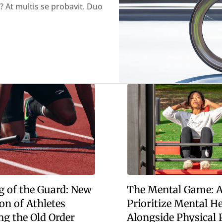
At multis se probavit. Duo
 of the Guard: New
The Mental Game: A
on of Athletes
Prioritize Mental H
ng the Old Order
Alongside Physical