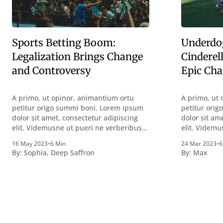
Sports Betting Boom:
Underdo
Legalization Brings Change
Cinderel
and Controversy
Epic Ch
A primo, ut opinor, animantium ortu
A primo, ut 
petitur origo summi boni. Lorem ipsum
petitur ori
dolor sit amet, consectetur adipiscing
dolor sit am
elit. Videmusne ut pueri ne verberibus
elit. Videmu
quidem a contemplandis rebus
quidem a co
16 May 2023
•
6 Min
24 Mar 2023
•
6
perquirendisque deterreantur?
perquirendi
By:
Sophia
,
Deep Saffron
By:
Max
Summum ením bonum exposuit
Summum ení
vacuitatem doloris; Nullum inveniri
vacuitatem d
verbum potest quod magis idem
verbum pote
declaret Latine, quod Graece, quam
declaret La
declarat voluptas. Duo
declarat vol