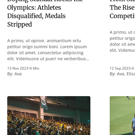
Olympics: Athletes
The Rise
Disqualified, Medals
Competi
Stripped
A primo, ut 
petitur ori
A primo, ut opinor, animantium ortu
dolor sit am
petitur origo summi boni. Lorem ipsum
elit. Videmu
dolor sit amet, consectetur adipiscing
quidem a co
elit. Videmusne ut pueri ne verberibus
perquirendi
quidem a contemplandis rebus
Summum ení
13 Nov 2023
•
6 Min
12 Sep 2023
•
6
perquirendisque deterreantur?
By:
Ava
By:
Ava
,
Elis
vacuitatem d
Summum ením bonum exposuit
verbum pote
vacuitatem doloris; Nullum inveniri
declaret La
verbum potest quod magis idem
declarat vol
declaret Latine, quod Graece, quam
declarat voluptas. Duo