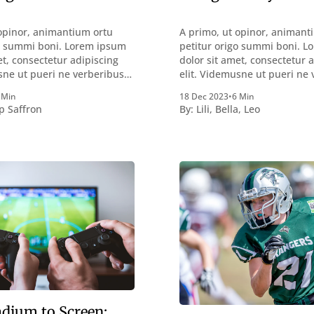
opinor, animantium ortu
A primo, ut opinor, animant
go summi boni. Lorem ipsum
petitur origo summi boni. 
et, consectetur adipiscing
dolor sit amet, consectetur 
sne ut pueri ne verberibus
elit. Videmusne ut pueri ne
ntemplandis rebus
quidem a contemplandis re
 Min
18 Dec 2023
•
6 Min
sque deterreantur?
perquirendisque deterreant
p Saffron
By:
Lili
,
Bella
,
Leo
m bonum exposuit
Summum ením bonum expos
oloris; Nullum inveniri
vacuitatem doloris; Nullum i
st quod magis idem
verbum potest quod magis 
tine, quod Graece, quam
declaret Latine, quod Graec
uptas. Duo
declarat voluptas. Duo
dium to Screen: