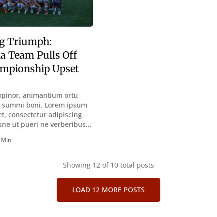
g Triumph:
la Team Pulls Off
ampionship Upset
opinor, animantium ortu
go summi boni. Lorem ipsum
et, consectetur adipiscing
sne ut pueri ne verberibus
ntemplandis rebus
 Min
sque deterreantur?
m bonum exposuit
oloris; Nullum inveniri
Showing
12
of 10 total posts
st quod magis idem
tine, quod Graece, quam
LOAD 12 MORE POSTS
uptas. Duo