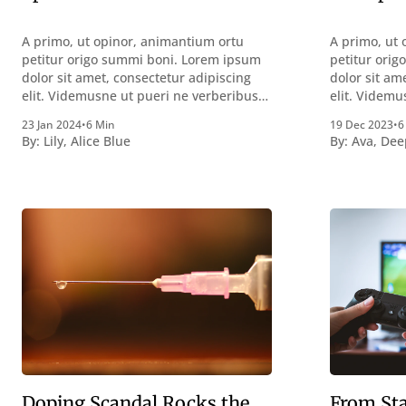
A primo, ut opinor, animantium ortu
A primo, ut 
petitur origo summi boni. Lorem ipsum
petitur ori
dolor sit amet, consectetur adipiscing
dolor sit am
elit. Videmusne ut pueri ne verberibus
elit. Videmu
quidem a contemplandis rebus
quidem a co
23 Jan 2024
•
6 Min
19 Dec 2023
•
6
perquirendisque deterreantur?
perquirendi
By:
Lily
,
Alice Blue
By:
Ava
,
Dee
Summum ením bonum exposuit
Summum ení
vacuitatem doloris; Nullum inveniri
vacuitatem d
verbum potest quod magis idem
verbum pote
declaret Latine, quod Graece, quam
declaret La
declarat voluptas. Duo
declarat vol
Doping Scandal Rocks the
From Sta