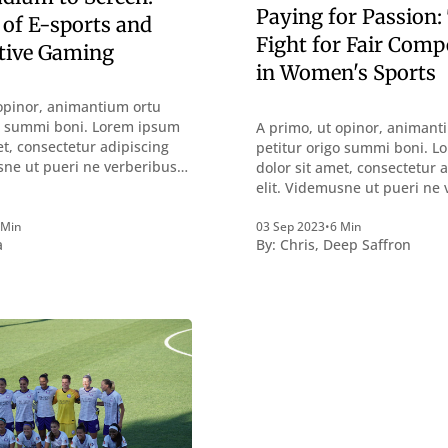
Paying for Passion:
 of E-sports and
Fight for Fair Com
tive Gaming
in Women's Sports
opinor, animantium ortu
go summi boni. Lorem ipsum
A primo, ut opinor, animant
et, consectetur adipiscing
petitur origo summi boni. 
sne ut pueri ne verberibus
dolor sit amet, consectetur 
ntemplandis rebus
elit. Videmusne ut pueri ne
sque deterreantur?
quidem a contemplandis re
m bonum exposuit
perquirendisque deterreant
 Min
03 Sep 2023
•
6 Min
a
By:
Chris
,
Deep Saffron
oloris; Nullum inveniri
Summum ením bonum expos
st quod magis idem
vacuitatem doloris; Nullum i
tine, quod Graece, quam
verbum potest quod magis 
uptas. Duo
declaret Latine, quod Graec
declarat voluptas. Duo