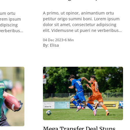
A primo, ut opinor, animantium ortu
ium ortu
petitur origo summi boni. Lorem ipsum
Lorem ipsum
dolor sit amet, consectetur adipiscing
adipiscing
elit. Videmusne ut pueri ne verberibus
 verberibus
quidem a contemplandis rebus
bus
04 Dec 2023
•
6 Min
perquirendisque deterreantur?
ur?
By:
Elisa
Summum ením bonum exposuit
uit
vacuitatem doloris; Nullum inveniri
nveniri
verbum potest quod magis idem
idem
declaret Latine, quod Graece, quam
e, quam
declarat voluptas. Duo
Mega Transfer Deal Stuns