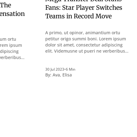
 The
Fans: Star Player Switches
pensation
Teams in Record Move
A primo, ut opinor, animantium ortu
petitur origo summi boni. Lorem ipsum
ium ortu
dolor sit amet, consectetur adipiscing
Lorem ipsum
elit. Videmusne ut pueri ne verberibus
adipiscing
quidem a contemplandis rebus
 verberibus
perquirendisque deterreantur?
bus
Summum ením bonum exposuit
ur?
30 Jul 2023
•
6 Min
By:
Ava
,
Elisa
vacuitatem doloris; Nullum inveniri
uit
verbum potest quod magis idem
nveniri
declaret Latine, quod Graece, quam
idem
declarat voluptas. Duo
e, quam