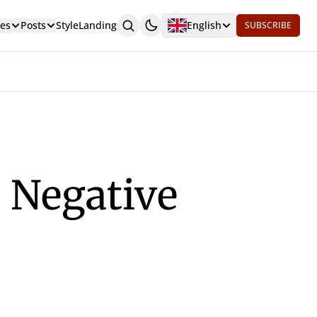
es
Posts
Style
Landing
English
SUBSCRIBE
 Negative