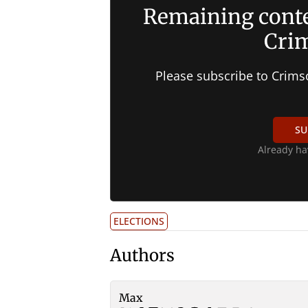
Remaining conte
Crim
Please subscribe to Crims
SU
Already ha
ELECTIONS
Authors
Max