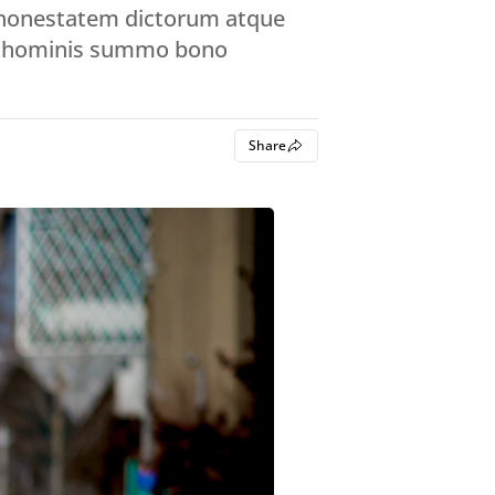
d honestatem dictorum atque
 de hominis summo bono
Share