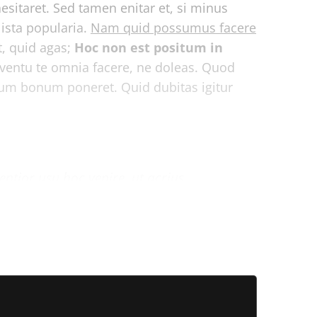
esitaret. Sed tamen enitar et, si minus
ista popularia.
Nam quid possumus facere
it, quid agas;
Hoc non est positum in
ventu te omnia facere, ne doleas. Quod
mum bonum poneret. Quid dubitas igitur
entior usu hoc venire, ut acrius
e claris viris locorum admonitu