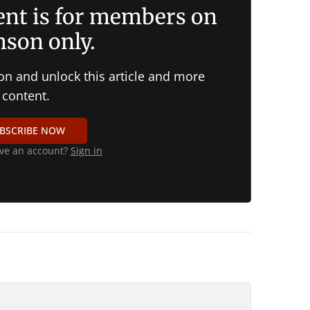
nt is for members on
son only.
on and unlock this article and more
content.
BSCRIBE NOW
ve an account?
Sign in