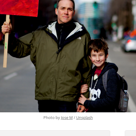
Photo by 
Jose M
 / 
Unsplash