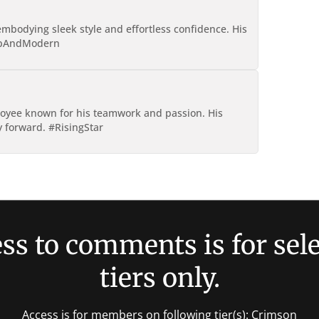
mbodying sleek style and effortless confidence. His
arpAndModern
loyee known for his teamwork and passion. His
y forward. #RisingStar
ss to comments is for sel
tiers only.
Access is for members on following tier(s): Crimson