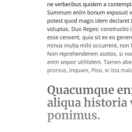
ne verberibus quidem a contempl
Summum ením bonum exposuit vac
potest quod magis idem declaret 
voluptas. Duo Reges: constructio
esse censent, quia sit ex eo gener
minus multa mihi occurrent, non 
Non reprehenderem asotos, si non 
enim sequor utilitatem.
Tamen aberr
prorsus, inquam, Piso, si ista mala
Quacumque eni
aliqua historia
ponimus.