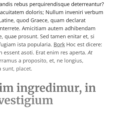
andis rebus perquirendisque deterreantur?
uitatem doloris; Nullum inveniri verbum
Latine, quod Graece, quam declarat
 interrete. Amicitiam autem adhibendam
e, quae prosunt. Sed tamen enitar et, si
fugiam ista popularia.
Bork
Hoc est dicere:
essent asoti. Erat enim res aperta.
At
amus a proposito, et, ne longius,
 sunt, placet.
m ingredimur, in
 vestigium