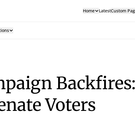
Home
Latest
Custom Pag
tions
paign Backfires:
ienate Voters