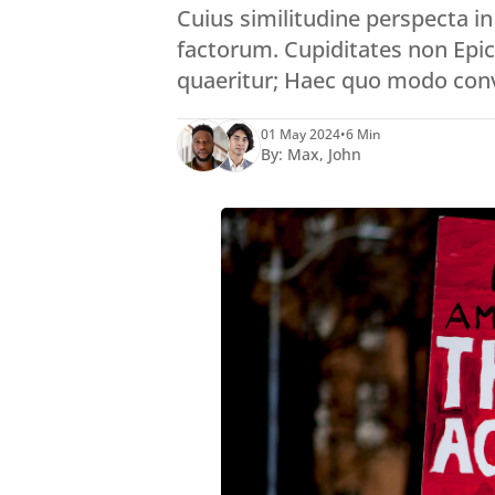
Cuius similitudine perspecta 
factorum. Cupiditates non Epic
quaeritur; Haec quo modo conv
01 May 2024
•
6 Min
By:
Max
,
John