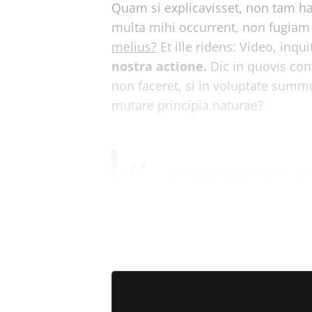
Quam si explicavisset, non tam ha
multa mihi occurrent, non fugiam 
melius?
Et ille ridens: Video, inqu
nostra actione.
Dic in quovis con
non faceret, si in voluptate sum
mutare principia naturae?
Ego autem tibi, Piso, ass
aliquanto et attentius d
cogitemus.