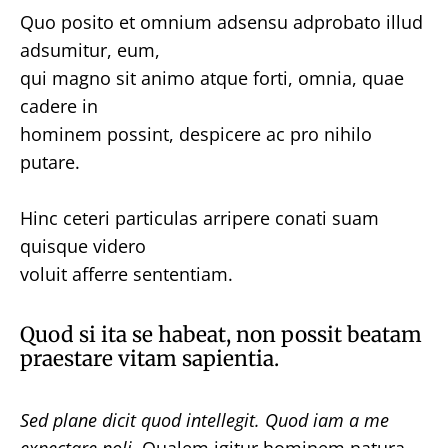
Quo posito et omnium adsensu adprobato illud
adsumitur, eum,
qui magno sit animo atque forti, omnia, quae
cadere in
hominem possint, despicere ac pro nihilo
putare.
Hinc ceteri particulas arripere conati suam
quisque videro
voluit afferre sententiam.
Quod si ita se habeat, non possit beatam
praestare vitam sapientia.
Sed plane dicit quod intellegit.
Quod iam a me
expectare noli.
Qualem igitur hominem natura