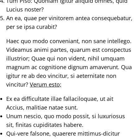
Tum Piso: Quoniam igitur aliquid omnes, quid
Lucius noster?
An ea, quae per vinitorem antea consequebatur,
per se ipsa curabit?
Haec quo modo conveniant, non sane intellego.
Videamus animi partes, quarum est conspectus
illustrior; Quae qui non vident, nihil umquam
magnum ac cognitione dignum amaverunt. Qua
igitur re ab deo vincitur, si aeternitate non
vincitur?
Verum esto;
Ex ea difficultate illae fallaciloquae, ut ait
Accius, malitiae natae sunt.
Unum nescio, quo modo possit, si luxuriosus
sit, finitas cupiditates habere.
Qui-vere falsone, quaerere mittimus-dicitur