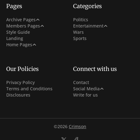
Pages
Categories
Post Archive
Archive Pages
Politics
Sign In
Netflix
Members Pages
Entertainment
Tag Archive
Style Guide
Wars
Sign Up
Hollywood
Landing
Sports
Author Archive
With Carousel + 3 Col Hero
Home Pages
Subscribe
With 3 Col Hero
Membership
With Carousel
Our Policies
Connect with us
Privacy Policy
Contact
Facebook
Terms and Conditions
Social Media
Disclosures
Write for us
Instagram
Youtube
©2026
Crimson