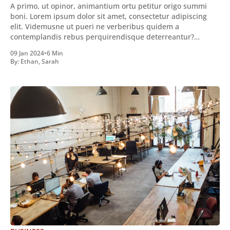
A primo, ut opinor, animantium ortu petitur origo summi
boni. Lorem ipsum dolor sit amet, consectetur adipiscing
elit. Videmusne ut pueri ne verberibus quidem a
contemplandis rebus perquirendisque deterreantur?
Summum ením bonum exposuit vacuitatem doloris; Nullum
09 Jan 2024
•
6 Min
inveniri verbum potest quod magis idem declaret Latine,
By:
Ethan
,
Sarah
quod Graece, quam declarat voluptas. Duo