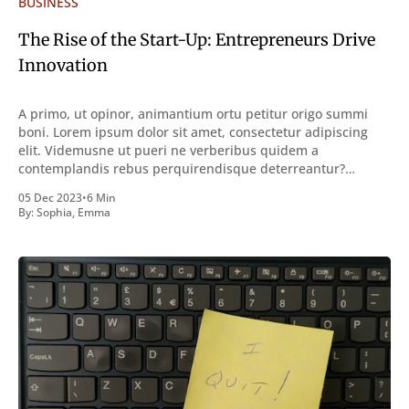
BUSINESS
The Rise of the Start-Up: Entrepreneurs Drive
Innovation
A primo, ut opinor, animantium ortu petitur origo summi
boni. Lorem ipsum dolor sit amet, consectetur adipiscing
elit. Videmusne ut pueri ne verberibus quidem a
contemplandis rebus perquirendisque deterreantur?
Summum ením bonum exposuit vacuitatem doloris; Nullum
05 Dec 2023
•
6 Min
inveniri verbum potest quod magis idem declaret Latine,
By:
Sophia
,
Emma
quod Graece, quam declarat voluptas. Duo