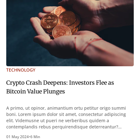
TECHNOLOGY
Crypto Crash Deepens: Investors Flee as
Bitcoin Value Plunges
A primo, ut opinor, animantium ortu petitur origo summi
boni. Lorem ipsum dolor sit amet, consectetur adipiscing
elit. Videmusne ut pueri ne verberibus quidem a
contemplandis rebus perquirendisque deterreantur?
Summum ením bonum exposuit vacuitatem doloris; Nullum
01 May 2024
•
6 Min
inveniri verbum potest quod magis idem declaret Latine,