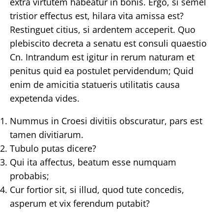
extra virtutem habeatur in bonis. Ergo, si semel
tristior effectus est, hilara vita amissa est?
Restinguet citius, si ardentem acceperit. Quo
plebiscito decreta a senatu est consuli quaestio
Cn. Intrandum est igitur in rerum naturam et
penitus quid ea postulet pervidendum; Quid
enim de amicitia statueris utilitatis causa
expetenda vides.
Nummus in Croesi divitiis obscuratur, pars est
tamen divitiarum.
Tubulo putas dicere?
Qui ita affectus, beatum esse numquam
probabis;
Cur fortior sit, si illud, quod tute concedis,
asperum et vix ferendum putabit?