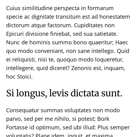
Cuius similitudine perspecta in formarum
specie ac dignitate transitum est ad honestatem
dictorum atque factorum. Cupiditates non
Epicuri divisione finiebat, sed sua satietate.
Nunc de hominis summo bono quaeritur; Haec
quo modo conveniant, non sane intellego. Quid
ei reliquisti, nisi te, quoquo modo loqueretur,
intellegere, quid diceret? Zenonis est, inquam,
hoc Stoici.
Si longus, levis dictata sunt.
Consequatur summas voluptates non modo
parvo, sed per me nihilo, si potest; Bork
Fortasse id optimum, sed ubi illud: Plus semper
voluptatis? Plane idem, inquit, et maxima