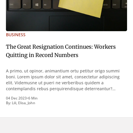
BUSINESS
The Great Resignation Continues: Workers
Quitting in Record Numbers
A primo, ut opinor, animantium ortu petitur origo summi
boni. Lorem ipsum dolor sit amet, consectetur adipiscing
elit. Videmusne ut pueri ne verberibus quidem a
contemplandis rebus perquirendisque deterreantur?
Summum ením bonum exposuit vacuitatem doloris; Nullum
04 Dec 2023
•
6 Min
inveniri verbum potest quod magis idem declaret Latine,
By:
Lili
,
Elisa
,
John
quod Graece, quam declarat voluptas. Duo