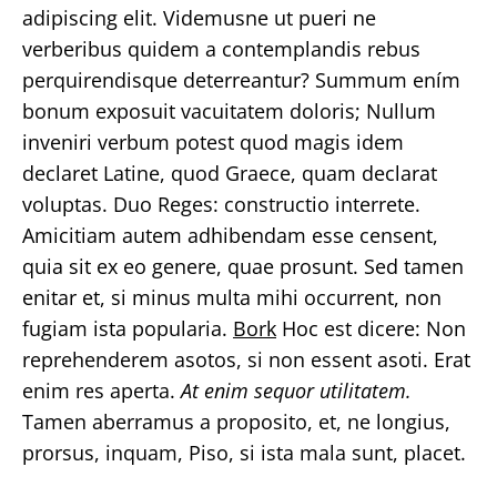
adipiscing elit. Videmusne ut pueri ne
verberibus quidem a contemplandis rebus
perquirendisque deterreantur? Summum ením
bonum exposuit vacuitatem doloris; Nullum
inveniri verbum potest quod magis idem
declaret Latine, quod Graece, quam declarat
voluptas. Duo Reges: constructio interrete.
Amicitiam autem adhibendam esse censent,
quia sit ex eo genere, quae prosunt. Sed tamen
enitar et, si minus multa mihi occurrent, non
fugiam ista popularia.
Bork
Hoc est dicere: Non
reprehenderem asotos, si non essent asoti. Erat
enim res aperta.
At enim sequor utilitatem.
Tamen aberramus a proposito, et, ne longius,
prorsus, inquam, Piso, si ista mala sunt, placet.