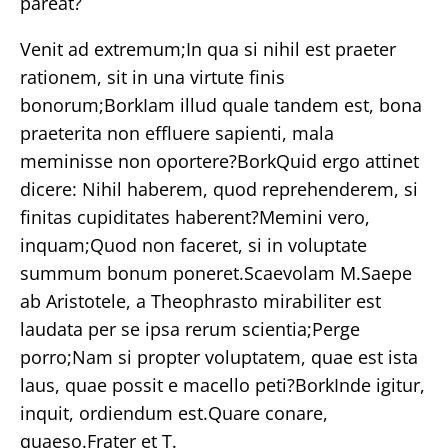
pareat?
Venit ad extremum;In qua si nihil est praeter
rationem, sit in una virtute finis
bonorum;BorkIam illud quale tandem est, bona
praeterita non effluere sapienti, mala
meminisse non oportere?BorkQuid ergo attinet
dicere: Nihil haberem, quod reprehenderem, si
finitas cupiditates haberent?Memini vero,
inquam;Quod non faceret, si in voluptate
summum bonum poneret.Scaevolam M.Saepe
ab Aristotele, a Theophrasto mirabiliter est
laudata per se ipsa rerum scientia;Perge
porro;Nam si propter voluptatem, quae est ista
laus, quae possit e macello peti?BorkInde igitur,
inquit, ordiendum est.Quare conare,
quaeso.Frater et T.