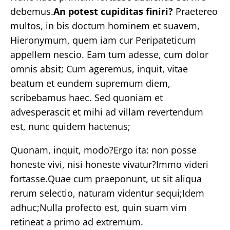
debemus.
An potest cupiditas finiri?
Praetereo
multos, in bis doctum hominem et suavem,
Hieronymum, quem iam cur Peripateticum
appellem nescio. Eam tum adesse, cum dolor
omnis absit; Cum ageremus, inquit, vitae
beatum et eundem supremum diem,
scribebamus haec. Sed quoniam et
advesperascit et mihi ad villam revertendum
est, nunc quidem hactenus;
Quonam, inquit, modo?Ergo ita: non posse
honeste vivi, nisi honeste vivatur?Immo videri
fortasse.Quae cum praeponunt, ut sit aliqua
rerum selectio, naturam videntur sequi;Idem
adhuc;Nulla profecto est, quin suam vim
retineat a primo ad extremum.