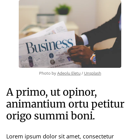
With TOC & Sidebar
With Sticky TOC
No TOC
No Sidebar
No TOC & Sidebar
Members Only Post
Members Only Post (No TOC, No Sidebar)
Style
Landing
SUBSCRIBE
Photo by 
Adeolu Eletu
 / 
Unsplash
A primo, ut opinor,
animantium ortu petitur
origo summi boni.
Lorem ipsum dolor sit amet, consectetur