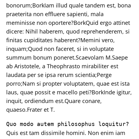
bonorum;BorkIam illud quale tandem est, bona
praeterita non effluere sapienti, mala
meminisse non oportere?BorkQuid ergo attinet
dicere: Nihil haberem, quod reprehenderem, si
finitas cupiditates haberent?Memini vero,
inquam;Quod non faceret, si in voluptate
summum bonum poneret.Scaevolam M.Saepe
ab Aristotele, a Theophrasto mirabiliter est
laudata per se ipsa rerum scientia;Perge
porro;Nam si propter voluptatem, quae est ista
laus, quae possit e macello peti?BorkInde igitur,
inquit, ordiendum est.Quare conare,
quaeso.Frater et T.
Quo modo autem philosophus loquitur?
Quis est tam dissimile homini. Non enim iam