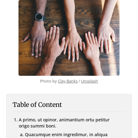
With TOC & Sidebar
With Sticky TOC
No TOC
No Sidebar
No TOC & Sidebar
Members Only Post
Members Only Post (No TOC, No Sidebar)
Style
Landing
SUBSCRIBE
Photo by 
Clay Banks
 / 
Unsplash
Table of Content
A primo, ut opinor, animantium ortu petitur
origo summi boni.
Quacumque enim ingredimur, in aliqua