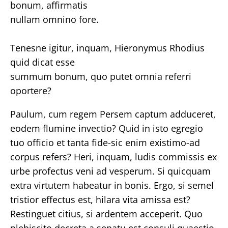
bonum, affirmatis
nullam omnino fore.
Tenesne igitur, inquam, Hieronymus Rhodius
quid dicat esse
summum bonum, quo putet omnia referri
oportere?
Paulum, cum regem Persem captum adduceret,
eodem flumine invectio? Quid in isto egregio
tuo officio et tanta fide-sic enim existimo-ad
corpus refers? Heri, inquam, ludis commissis ex
urbe profectus veni ad vesperum. Si quicquam
extra virtutem habeatur in bonis. Ergo, si semel
tristior effectus est, hilara vita amissa est?
Restinguet citius, si ardentem acceperit. Quo
plebiscito decreta a senatu est consuli quaestio