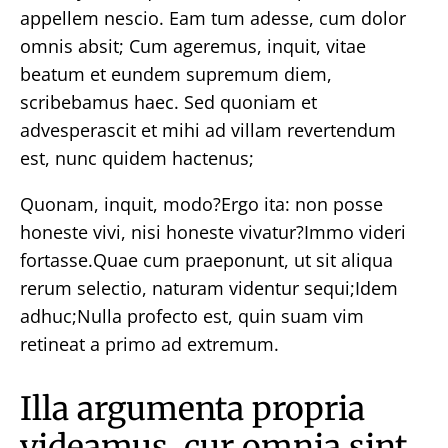
appellem nescio. Eam tum adesse, cum dolor
omnis absit; Cum ageremus, inquit, vitae
beatum et eundem supremum diem,
scribebamus haec. Sed quoniam et
advesperascit et mihi ad villam revertendum
est, nunc quidem hactenus;
Quonam, inquit, modo?Ergo ita: non posse
honeste vivi, nisi honeste vivatur?Immo videri
fortasse.Quae cum praeponunt, ut sit aliqua
rerum selectio, naturam videntur sequi;Idem
adhuc;Nulla profecto est, quin suam vim
retineat a primo ad extremum.
Illa argumenta propria
videamus, cur omnia sint