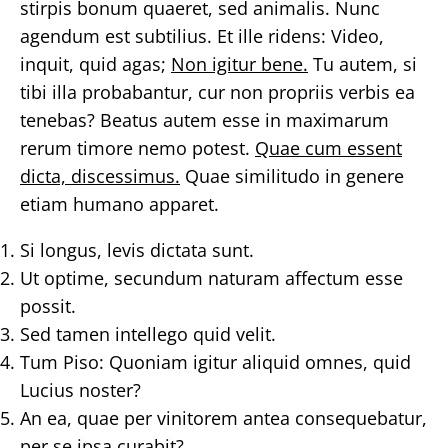
stirpis bonum quaeret, sed animalis. Nunc
agendum est subtilius. Et ille ridens: Video,
inquit, quid agas;
Non igitur bene.
Tu autem, si
tibi illa probabantur, cur non propriis verbis ea
tenebas? Beatus autem esse in maximarum
rerum timore nemo potest.
Quae cum essent
dicta, discessimus.
Quae similitudo in genere
etiam humano apparet.
Si longus, levis dictata sunt.
Ut optime, secundum naturam affectum esse
possit.
Sed tamen intellego quid velit.
Tum Piso: Quoniam igitur aliquid omnes, quid
Lucius noster?
An ea, quae per vinitorem antea consequebatur,
per se ipsa curabit?