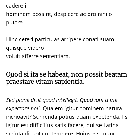
cadere in
hominem possint, despicere ac pro nihilo
putare.
Hinc ceteri particulas arripere conati suam
quisque videro
voluit afferre sententiam.
Quod si ita se habeat, non possit beatam
praestare vitam sapientia.
Sed plane dicit quod intellegit.
Quod iam a me
expectare noli.
Qualem igitur hominem natura
inchoavit? Sumenda potius quam expetenda. Iis
igitur est difficilius satis facere, qui se Latina
scripta dicunt contemnere. Huius ego nunc