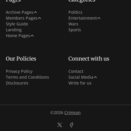
Post Archive
Archive Pages
Politics
Sign In
Netflix
Members Pages
Entertainment
Tag Archive
Style Guide
Wars
Sign Up
Hollywood
Landing
Sports
Author Archive
With Carousel + 3 Col Hero
Home Pages
Subscribe
With 3 Col Hero
Membership
With Carousel
Our Policies
Connect with us
Privacy Policy
Contact
Facebook
Terms and Conditions
Social Media
Disclosures
Write for us
Instagram
Youtube
©2026
Crimson