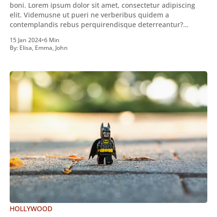
boni. Lorem ipsum dolor sit amet, consectetur adipiscing
elit. Videmusne ut pueri ne verberibus quidem a
contemplandis rebus perquirendisque deterreantur?
Summum ením bonum exposuit vacuitatem doloris; Nullum
15 Jan 2024
•
6 Min
inveniri verbum potest quod magis idem declaret Latine,
By:
Elisa
,
Emma
,
John
quod Graece, quam declarat voluptas. Duo
HOLLYWOOD