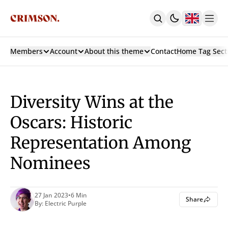
Members
Account
About this theme
Contact
Home Tag Sect
Home
With Carousel + 3 Col Hero
With 3 Col Hero
With Carousel
Diversity Wins at the
Latest
Custom Pages
Oscars: Historic
Authors
Representation Among
Tags
Archive
Nominees
Contact
Sign In
Sign Up
Subscribe
27 Jan 2023
•
6 Min
Share
By:
Electric Purple
Membership
Posts