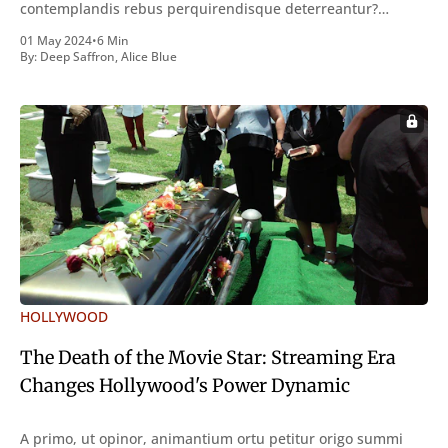
contemplandis rebus perquirendisque deterreantur?
Summum ením bonum exposuit vacuitatem doloris; Nullum
01 May 2024
•
6 Min
inveniri verbum potest quod magis idem declaret Latine,
By:
Deep Saffron
,
Alice Blue
quod Graece, quam declarat voluptas. Duo
HOLLYWOOD
The Death of the Movie Star: Streaming Era
Changes Hollywood's Power Dynamic
A primo, ut opinor, animantium ortu petitur origo summi