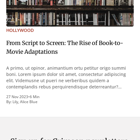
HOLLYWOOD
From Script to Screen: The Rise of Book-to-
Movie Adaptations
A primo, ut opinor, animantium ortu petitur origo summi
boni. Lorem ipsum dolor sit amet, consectetur adipiscing
elit. Videmusne ut pueri ne verberibus quidem a
contemplandis rebus perquirendisque deterreantur?
Summum ením bonum exposuit vacuitatem doloris; Nullum
27 Nov 2023
•
6 Min
inveniri verbum potest quod magis idem declaret Latine,
By:
Lily
,
Alice Blue
quod Graece, quam declarat voluptas. Duo