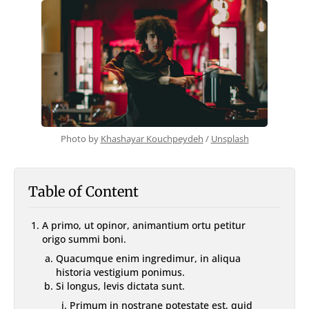
With TOC & Sidebar
With Sticky TOC
No TOC
No Sidebar
No TOC & Sidebar
Members Only Post
Members Only Post (No TOC, No Sidebar)
Style
Landing
SUBSCRIBE
Photo by 
Khashayar Kouchpeydeh
 / 
Unsplash
Table of Content
A primo, ut opinor, animantium ortu petitur
origo summi boni.
Quacumque enim ingredimur, in aliqua
historia vestigium ponimus.
Si longus, levis dictata sunt.
Primum in nostrane potestate est, quid