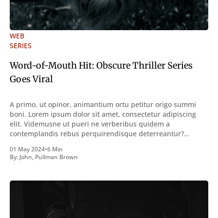
WEB
SERIES
Word-of-Mouth Hit: Obscure Thriller Series
Goes Viral
A primo, ut opinor, animantium ortu petitur origo summi
boni. Lorem ipsum dolor sit amet, consectetur adipiscing
elit. Videmusne ut pueri ne verberibus quidem a
contemplandis rebus perquirendisque deterreantur?
Summum ením bonum exposuit vacuitatem doloris; Nullum
01 May 2024
•
6 Min
inveniri verbum potest quod magis idem declaret Latine,
By:
John
,
Pullman Brown
quod Graece, quam declarat voluptas. Duo