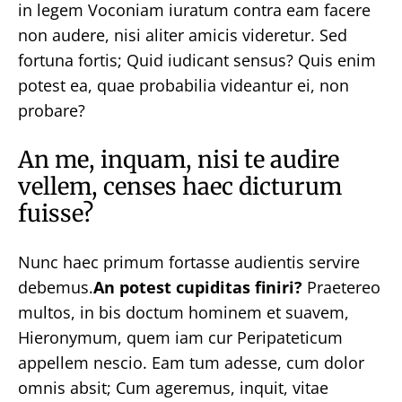
in legem Voconiam iuratum contra eam facere
non audere, nisi aliter amicis videretur. Sed
fortuna fortis; Quid iudicant sensus? Quis enim
potest ea, quae probabilia videantur ei, non
probare?
An me, inquam, nisi te audire
vellem, censes haec dicturum
fuisse?
Nunc haec primum fortasse audientis servire
debemus.
An potest cupiditas finiri?
Praetereo
multos, in bis doctum hominem et suavem,
Hieronymum, quem iam cur Peripateticum
appellem nescio. Eam tum adesse, cum dolor
omnis absit; Cum ageremus, inquit, vitae