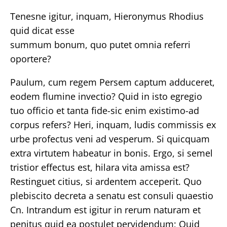
Tenesne igitur, inquam, Hieronymus Rhodius
quid dicat esse
summum bonum, quo putet omnia referri
oportere?
Paulum, cum regem Persem captum adduceret,
eodem flumine invectio? Quid in isto egregio
tuo officio et tanta fide-sic enim existimo-ad
corpus refers? Heri, inquam, ludis commissis ex
urbe profectus veni ad vesperum. Si quicquam
extra virtutem habeatur in bonis. Ergo, si semel
tristior effectus est, hilara vita amissa est?
Restinguet citius, si ardentem acceperit. Quo
plebiscito decreta a senatu est consuli quaestio
Cn. Intrandum est igitur in rerum naturam et
penitus quid ea postulet pervidendum; Quid