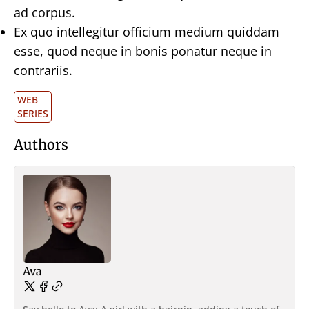
ad corpus.
Ex quo intellegitur officium medium quiddam
esse, quod neque in bonis ponatur neque in
contrariis.
WEB
SERIES
Authors
Ava