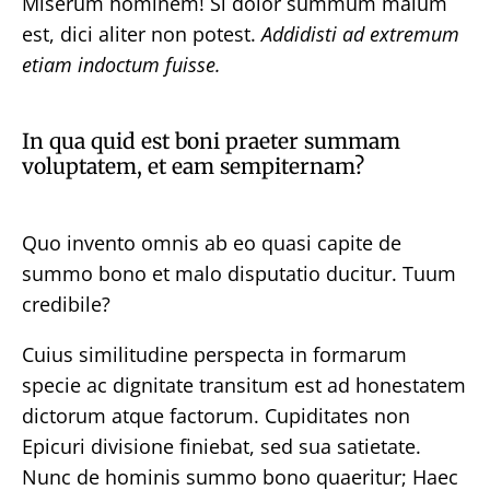
Miserum hominem! Si dolor summum malum
est, dici aliter non potest.
Addidisti ad extremum
etiam indoctum fuisse.
In qua quid est boni praeter summam
voluptatem, et eam sempiternam?
Quo invento omnis ab eo quasi capite de
summo bono et malo disputatio ducitur. Tuum
credibile?
Cuius similitudine perspecta in formarum
specie ac dignitate transitum est ad honestatem
dictorum atque factorum. Cupiditates non
Epicuri divisione finiebat, sed sua satietate.
Nunc de hominis summo bono quaeritur; Haec