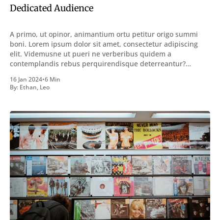
Dedicated Audience
A primo, ut opinor, animantium ortu petitur origo summi
boni. Lorem ipsum dolor sit amet, consectetur adipiscing
elit. Videmusne ut pueri ne verberibus quidem a
contemplandis rebus perquirendisque deterreantur?
Summum ením bonum exposuit vacuitatem doloris; Nullum
16 Jan 2024
•
6 Min
inveniri verbum potest quod magis idem declaret Latine,
By:
Ethan
,
Leo
quod Graece, quam declarat voluptas. Duo