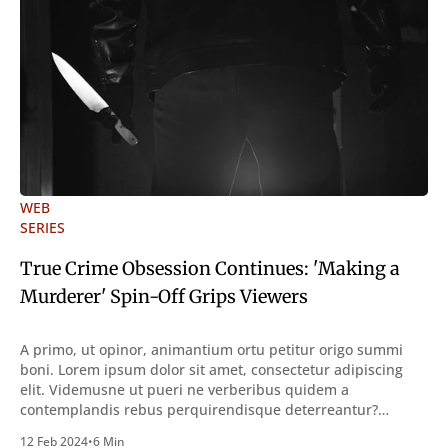
WEB
SERIES
True Crime Obsession Continues: 'Making a
Murderer' Spin-Off Grips Viewers
A primo, ut opinor, animantium ortu petitur origo summi
boni. Lorem ipsum dolor sit amet, consectetur adipiscing
elit. Videmusne ut pueri ne verberibus quidem a
contemplandis rebus perquirendisque deterreantur?
Summum ením bonum exposuit vacuitatem doloris; Nullum
12 Feb 2024
•
6 Min