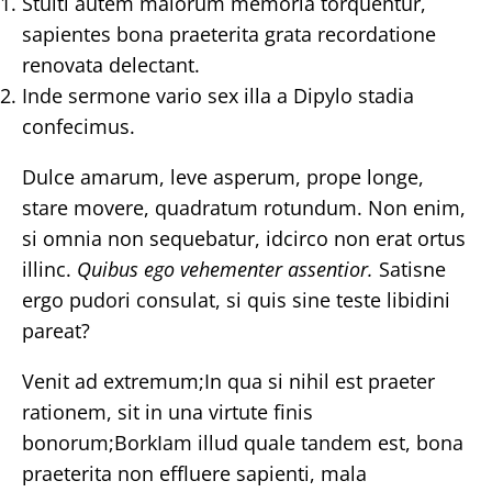
Stulti autem malorum memoria torquentur,
sapientes bona praeterita grata recordatione
renovata delectant.
Inde sermone vario sex illa a Dipylo stadia
confecimus.
Dulce amarum, leve asperum, prope longe,
stare movere, quadratum rotundum. Non enim,
si omnia non sequebatur, idcirco non erat ortus
illinc.
Quibus ego vehementer assentior.
Satisne
ergo pudori consulat, si quis sine teste libidini
pareat?
Venit ad extremum;In qua si nihil est praeter
rationem, sit in una virtute finis
bonorum;BorkIam illud quale tandem est, bona
praeterita non effluere sapienti, mala