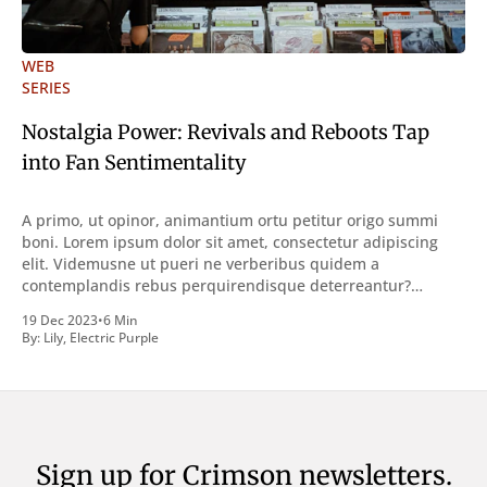
WEB
SERIES
Nostalgia Power: Revivals and Reboots Tap
into Fan Sentimentality
A primo, ut opinor, animantium ortu petitur origo summi
boni. Lorem ipsum dolor sit amet, consectetur adipiscing
elit. Videmusne ut pueri ne verberibus quidem a
contemplandis rebus perquirendisque deterreantur?
Summum ením bonum exposuit vacuitatem doloris; Nullum
19 Dec 2023
•
6 Min
inveniri verbum potest quod magis idem declaret Latine,
By:
Lily
,
Electric Purple
quod Graece, quam declarat voluptas. Duo
Sign up for Crimson newsletters.