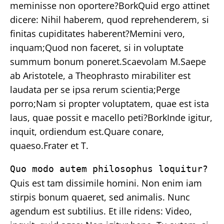
meminisse non oportere?BorkQuid ergo attinet
dicere: Nihil haberem, quod reprehenderem, si
finitas cupiditates haberent?Memini vero,
inquam;Quod non faceret, si in voluptate
summum bonum poneret.Scaevolam M.Saepe
ab Aristotele, a Theophrasto mirabiliter est
laudata per se ipsa rerum scientia;Perge
porro;Nam si propter voluptatem, quae est ista
laus, quae possit e macello peti?BorkInde igitur,
inquit, ordiendum est.Quare conare,
quaeso.Frater et T.
Quo modo autem philosophus loquitur?
Quis est tam dissimile homini. Non enim iam
stirpis bonum quaeret, sed animalis. Nunc
agendum est subtilius. Et ille ridens: Video,