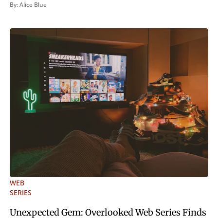
inveniri verbum potest quod magis idem declaret Latine,
By:
Alice Blue
quod Graece, quam declarat voluptas. Duo
WEB
SERIES
Unexpected Gem: Overlooked Web Series Finds