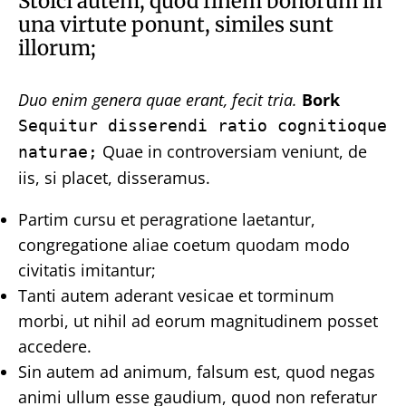
Stoici autem, quod finem bonorum in
una virtute ponunt, similes sunt
illorum;
Duo enim genera quae erant, fecit tria.
Bork
Sequitur disserendi ratio cognitioque
Quae in controversiam veniunt, de
naturae;
iis, si placet, disseramus.
Partim cursu et peragratione laetantur,
congregatione aliae coetum quodam modo
civitatis imitantur;
Tanti autem aderant vesicae et torminum
morbi, ut nihil ad eorum magnitudinem posset
accedere.
Sin autem ad animum, falsum est, quod negas
animi ullum esse gaudium, quod non referatur