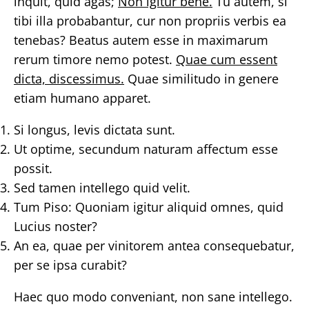
inquit, quid agas;
Non igitur bene.
Tu autem, si
tibi illa probabantur, cur non propriis verbis ea
tenebas? Beatus autem esse in maximarum
rerum timore nemo potest.
Quae cum essent
dicta, discessimus.
Quae similitudo in genere
etiam humano apparet.
Si longus, levis dictata sunt.
Ut optime, secundum naturam affectum esse
possit.
Sed tamen intellego quid velit.
Tum Piso: Quoniam igitur aliquid omnes, quid
Lucius noster?
An ea, quae per vinitorem antea consequebatur,
per se ipsa curabit?
Haec quo modo conveniant, non sane intellego.