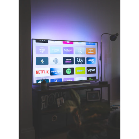
With TOC & Sidebar
With Sticky TOC
No TOC
No Sidebar
No TOC & Sidebar
Members Only Post
Members Only Post (No TOC, No Sidebar)
Style
Landing
SUBSCRIBE