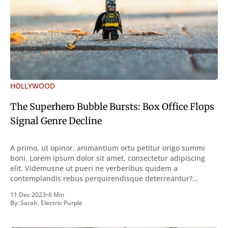
HOLLYWOOD
The Superhero Bubble Bursts: Box Office Flops
Signal Genre Decline
A primo, ut opinor, animantium ortu petitur origo summi
boni. Lorem ipsum dolor sit amet, consectetur adipiscing
elit. Videmusne ut pueri ne verberibus quidem a
contemplandis rebus perquirendisque deterreantur?
Summum ením bonum exposuit vacuitatem doloris; Nullum
11 Dec 2023
•
6 Min
inveniri verbum potest quod magis idem declaret Latine,
By:
Sarah
,
Electric Purple
quod Graece, quam declarat voluptas. Duo