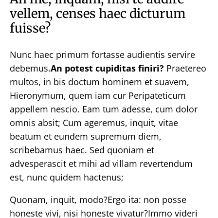
vellem, censes haec dicturum
fuisse?
Nunc haec primum fortasse audientis servire
debemus.
An potest cupiditas finiri?
Praetereo
multos, in bis doctum hominem et suavem,
Hieronymum, quem iam cur Peripateticum
appellem nescio. Eam tum adesse, cum dolor
omnis absit; Cum ageremus, inquit, vitae
beatum et eundem supremum diem,
scribebamus haec. Sed quoniam et
advesperascit et mihi ad villam revertendum
est, nunc quidem hactenus;
Quonam, inquit, modo?Ergo ita: non posse
honeste vivi, nisi honeste vivatur?Immo videri