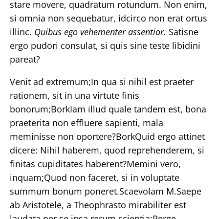
stare movere, quadratum rotundum. Non enim,
si omnia non sequebatur, idcirco non erat ortus
illinc.
Quibus ego vehementer assentior.
Satisne
ergo pudori consulat, si quis sine teste libidini
pareat?
Venit ad extremum;In qua si nihil est praeter
rationem, sit in una virtute finis
bonorum;BorkIam illud quale tandem est, bona
praeterita non effluere sapienti, mala
meminisse non oportere?BorkQuid ergo attinet
dicere: Nihil haberem, quod reprehenderem, si
finitas cupiditates haberent?Memini vero,
inquam;Quod non faceret, si in voluptate
summum bonum poneret.Scaevolam M.Saepe
ab Aristotele, a Theophrasto mirabiliter est
laudata per se ipsa rerum scientia;Perge