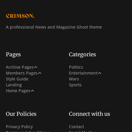
A professional News and Magazine Ghost theme
Pages
Categories
Post Archive
Archive Pages
Politics
Sign In
Netflix
Members Pages
Entertainment
Tag Archive
Style Guide
Wars
Sign Up
Hollywood
Landing
Sports
Author Archive
With Carousel + 3 Col Hero
Home Pages
Subscribe
With 3 Col Hero
Membership
With Carousel
Our Policies
Connect with us
Privacy Policy
Contact
Facebook