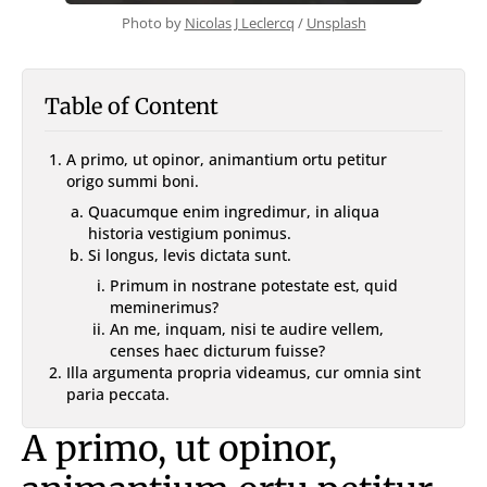
Photo by 
Nicolas J Leclercq
 / 
Unsplash
Table of Content
A primo, ut opinor, animantium ortu petitur
origo summi boni.
Quacumque enim ingredimur, in aliqua
historia vestigium ponimus.
Si longus, levis dictata sunt.
Primum in nostrane potestate est, quid
meminerimus?
An me, inquam, nisi te audire vellem,
censes haec dicturum fuisse?
Illa argumenta propria videamus, cur omnia sint
paria peccata.
A primo, ut opinor,