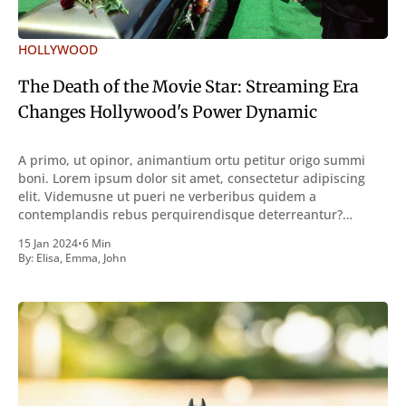
HOLLYWOOD
The Death of the Movie Star: Streaming Era
Changes Hollywood's Power Dynamic
A primo, ut opinor, animantium ortu petitur origo summi
boni. Lorem ipsum dolor sit amet, consectetur adipiscing
elit. Videmusne ut pueri ne verberibus quidem a
contemplandis rebus perquirendisque deterreantur?
Summum ením bonum exposuit vacuitatem doloris; Nullum
15 Jan 2024
•
6 Min
inveniri verbum potest quod magis idem declaret Latine,
By:
Elisa
,
Emma
,
John
quod Graece, quam declarat voluptas. Duo