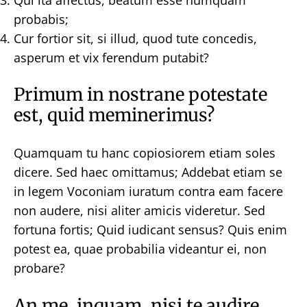
probabis;
Cur fortior sit, si illud, quod tute concedis,
asperum et vix ferendum putabit?
Primum in nostrane potestate
est, quid meminerimus?
Quamquam tu hanc copiosiorem etiam soles
dicere. Sed haec omittamus; Addebat etiam se
in legem Voconiam iuratum contra eam facere
non audere, nisi aliter amicis videretur. Sed
fortuna fortis; Quid iudicant sensus? Quis enim
potest ea, quae probabilia videantur ei, non
probare?
An me, inquam, nisi te audire