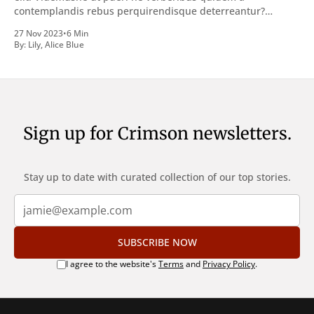
contemplandis rebus perquirendisque deterreantur?
Summum ením bonum exposuit vacuitatem doloris; Nullum
27 Nov 2023
•
6 Min
inveniri verbum potest quod magis idem declaret Latine,
By:
Lily
,
Alice Blue
quod Graece, quam declarat voluptas. Duo
Sign up for Crimson newsletters.
Stay up to date with curated collection of our top stories.
SUBSCRIBE NOW
I agree to the website's
Terms
and
Privacy Policy
.