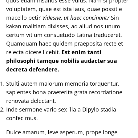
quos etiam insanos esse vultis. Nam si propter
voluptatem, quae est ista laus, quae possit e
macello peti?
Videsne, ut haec concinant?
Sin
kakan malitiam dixisses, ad aliud nos unum
certum vitium consuetudo Latina traduceret.
Quamquam haec quidem praeposita recte et
reiecta dicere licebit.
Est enim tanti
philosophi tamque nobilis audacter sua
decreta defendere.
Stulti autem malorum memoria torquentur,
sapientes bona praeterita grata recordatione
renovata delectant.
Inde sermone vario sex illa a Dipylo stadia
confecimus.
Dulce amarum, leve asperum, prope longe,