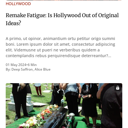
HOLLYWOOD
Remake Fatigue: Is Hollywood Out of Original
Ideas?
A primo, ut opinor, animantium ortu petitur origo summi
boni. Lorem ipsum dolor sit amet, consectetur adipiscing
elit. Videmusne ut pueri ne verberibus quidem a
contemplandis rebus perquirendisque deterreantur?
Summum ením bonum exposuit vacuitatem doloris; Nullum
01 May 2024
•
6 Min
inveniri verbum potest quod magis idem declaret Latine,
By:
Deep Saffron
,
Alice Blue
quod Graece, quam declarat voluptas. Duo