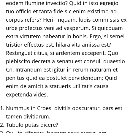
eodem flumine invectio? Quid in isto egregio
tuo officio et tanta fide-sic enim existimo-ad
corpus refers? Heri, inquam, ludis commissis ex
urbe profectus veni ad vesperum. Si quicquam
extra virtutem habeatur in bonis. Ergo, si semel
tristior effectus est, hilara vita amissa est?
Restinguet citius, si ardentem acceperit. Quo
plebiscito decreta a senatu est consuli quaestio
Cn. Intrandum est igitur in rerum naturam et
penitus quid ea postulet pervidendum; Quid
enim de amicitia statueris utilitatis causa
expetenda vides.
Nummus in Croesi divitiis obscuratur, pars est
tamen divitiarum.
Tubulo putas dicere?
Qui ita affectus, beatum esse numquam