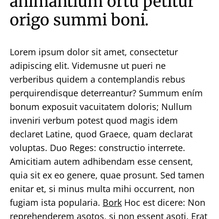
animantium ortu petitur
origo summi boni.
Lorem ipsum dolor sit amet, consectetur
adipiscing elit. Videmusne ut pueri ne
verberibus quidem a contemplandis rebus
perquirendisque deterreantur? Summum ením
bonum exposuit vacuitatem doloris; Nullum
inveniri verbum potest quod magis idem
declaret Latine, quod Graece, quam declarat
voluptas. Duo Reges: constructio interrete.
Amicitiam autem adhibendam esse censent,
quia sit ex eo genere, quae prosunt. Sed tamen
enitar et, si minus multa mihi occurrent, non
fugiam ista popularia.
Bork
Hoc est dicere: Non
reprehenderem asotos, si non essent asoti. Erat