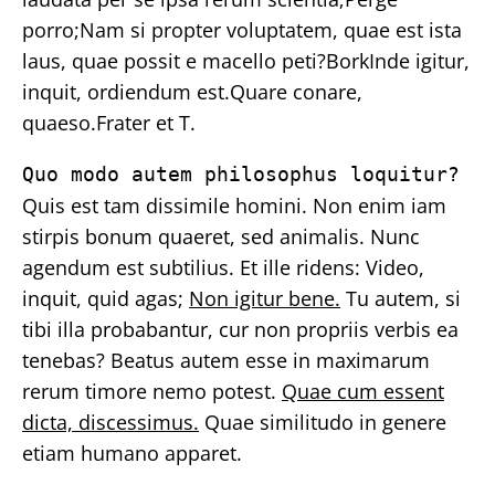
porro;Nam si propter voluptatem, quae est ista
laus, quae possit e macello peti?BorkInde igitur,
inquit, ordiendum est.Quare conare,
quaeso.Frater et T.
Quo modo autem philosophus loquitur?
Quis est tam dissimile homini. Non enim iam
stirpis bonum quaeret, sed animalis. Nunc
agendum est subtilius. Et ille ridens: Video,
inquit, quid agas;
Non igitur bene.
Tu autem, si
tibi illa probabantur, cur non propriis verbis ea
tenebas? Beatus autem esse in maximarum
rerum timore nemo potest.
Quae cum essent
dicta, discessimus.
Quae similitudo in genere
etiam humano apparet.