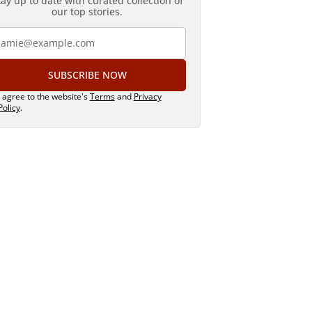
tay up to date with curated collection of
our top stories.
SUBSCRIBE NOW
I agree to the website's
Terms
and
Privacy
Policy
.