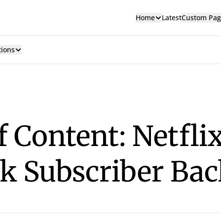
Home
Latest
Custom Pag
tions
f Content: Netflix
k Subscriber Bac