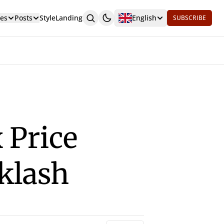
es
Posts
Style
Landing
English
SUBSCRIBE
 Price
klash