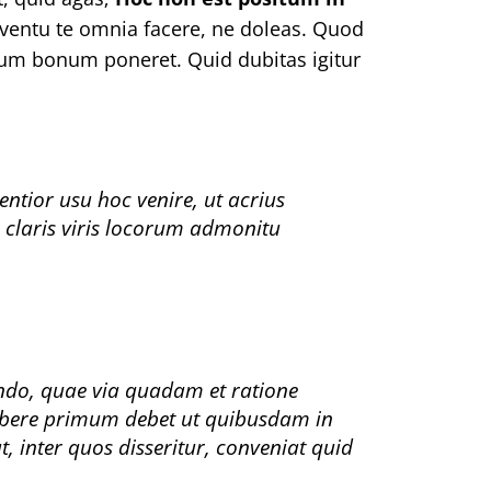
ventu te omnia facere, ne doleas. Quod
mum bonum poneret. Quid dubitas igitur
entior usu hoc venire, ut acrius
e claris viris locorum admonitu
do, quae via quadam et ratione
ribere primum debet ut quibusdam in
t, inter quos disseritur, conveniat quid