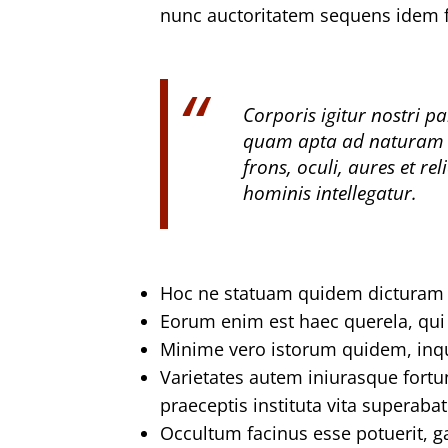
nunc auctoritatem sequens idem 
Corporis igitur nostri p
quam apta ad naturam s
frons, oculi, aures et re
hominis intellegatur.
Hoc ne statuam quidem dicturam pa
Eorum enim est haec querela, qui s
Minime vero istorum quidem, inqu
Varietates autem iniurasque fortu
praeceptis instituta vita superabat
Occultum facinus esse potuerit, g