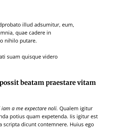
probato illud adsumitur, eum,
omnia, quae cadere in
 nihilo putare.
nati suam quisque videro
n possit beatam praestare vitam
iam a me expectare noli.
Qualem igitur
a potius quam expetenda. Iis igitur est
tina scripta dicunt contemnere. Huius ego