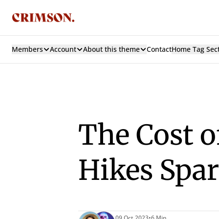
Members
Account
About this theme
Contact
Home Tag Sec
The Cost o
Hikes Spar
09 Oct 2023
•
6 Min