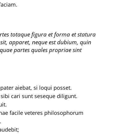
faciam.
artes totaque figura et forma et statura
it, apparet, neque est dubium, quin
liquae partes quales propriae sint
ter aiebat, si loqui posset.
ibi cari sunt seseque diligunt.
it.
nae facile veteres philosophorum
.
audebit;