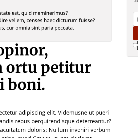
S
state est, quid meminerimus?
dire vellem, censes haec dicturum fuisse?
s, cur omnia sint paria peccata.
opinor,
ortu petitur
 boni.
ctetur adipiscing elit. Videmusne ut pueri
andis rebus perquirendisque deterreantur?
uitatem doloris; Nullum inveniri verbum