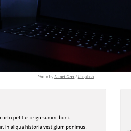
Photo by 
Samet Özer
 / 
Unsplash
 ortu petitur origo summi boni.
 in aliqua historia vestigium ponimus.