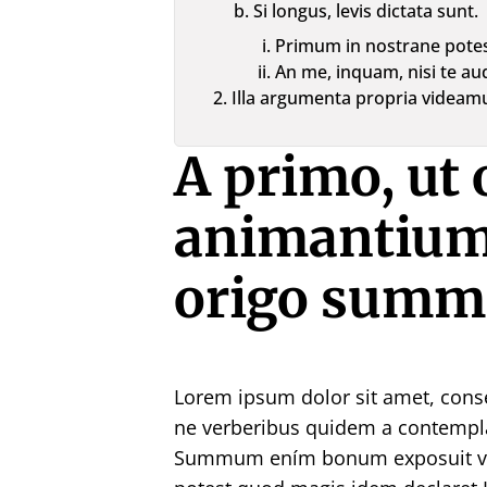
Si longus, levis dictata sunt.
Primum in nostrane pote
An me, inquam, nisi te au
Illa argumenta propria videamu
A primo, ut 
animantium 
origo summi
Lorem ipsum dolor sit amet, conse
ne verberibus quidem a contempl
Summum ením bonum exposuit vac