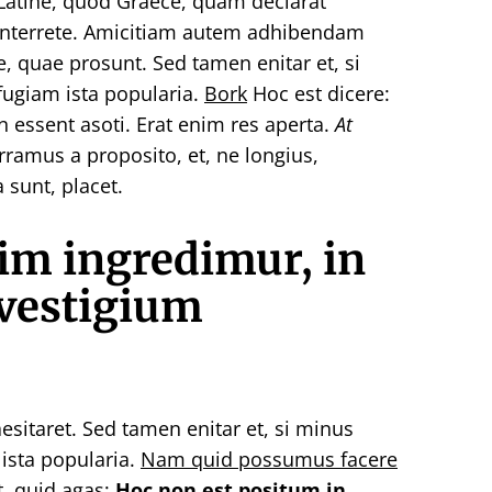
Latine, quod Graece, quam declarat
 interrete. Amicitiam autem adhibendam
e, quae prosunt. Sed tamen enitar et, si
fugiam ista popularia.
Bork
Hoc est dicere:
essent asoti. Erat enim res aperta.
At
amus a proposito, et, ne longius,
 sunt, placet.
m ingredimur, in
 vestigium
esitaret. Sed tamen enitar et, si minus
ista popularia.
Nam quid possumus facere
it, quid agas;
Hoc non est positum in