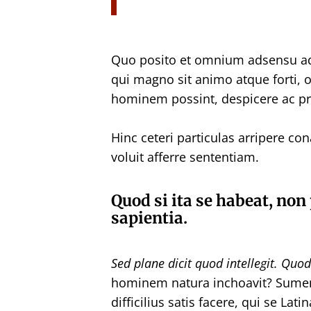
Quo posito et omnium adsensu ad
qui magno sit animo atque forti, 
hominem possint, despicere ac pro
Hinc ceteri particulas arripere co
voluit afferre sententiam.
Quod si ita se habeat, no
sapientia.
Sed plane dicit quod intellegit.
Quod 
hominem natura inchoavit? Sumend
difficilius satis facere, qui se La