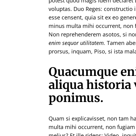
potest quod magis idem declaret 
voluptas. Duo Reges: constructio
esse censent, quia sit ex eo gener
minus multa mihi occurrent, non 
Non reprehenderem asotos, si non 
enim sequor utilitatem.
Tamen aberr
prorsus, inquam, Piso, si ista mala
Quacumque eni
aliqua historia
ponimus.
Quam si explicavisset, non tam ha
multa mihi occurrent, non fugiam 
melius?
Et ille ridens: Video, inqu