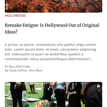
HOLLYWOOD
Remake Fatigue: Is Hollywood Out of Original
Ideas?
A primo, ut opinor, animantium ortu petitur origo summi
boni. Lorem ipsum dolor sit amet, consectetur adipiscing
elit. Videmusne ut pueri ne verberibus quidem a
contemplandis rebus perquirendisque deterreantur?
Summum ením bonum exposuit vacuitatem doloris; Nullum
01 May 2024
•
6 Min
inveniri verbum potest quod magis idem declaret Latine,
By:
Deep Saffron
,
Alice Blue
quod Graece, quam declarat voluptas. Duo