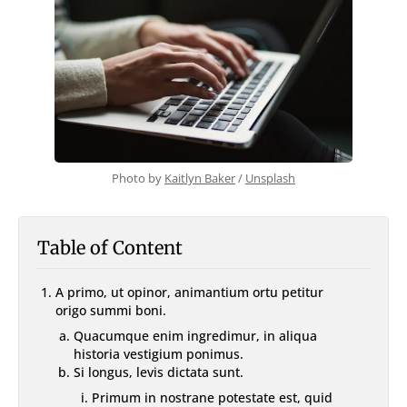
With TOC & Sidebar
With Sticky TOC
No TOC
No Sidebar
No TOC & Sidebar
Members Only Post
Members Only Post (No TOC, No Sidebar)
Style
Landing
Photo by 
Kaitlyn Baker
 / 
Unsplash
SUBSCRIBE
Table of Content
A primo, ut opinor, animantium ortu petitur
origo summi boni.
Quacumque enim ingredimur, in aliqua
historia vestigium ponimus.
Si longus, levis dictata sunt.
Primum in nostrane potestate est, quid