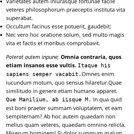
Varietates autem iniurasque fortunae facile
veteres philosophorum praeceptis instituta vita
superabat.
Occultum facinus esse potuerit, gaudebit;
Nec vero hoc oratione solum, sed multo magis
vita et factis et moribus comprobavit.
Poterat autem inpune;
Omnia contraria, quos
etiam insanos esse vultis.
Itaque his
Omnes enim
sapiens semper vacabit.
iucundum motum, quo sensus hilaretur.Quae
similitudo in genere etiam humano apparet.
In qua quid
Que Manilium, ab iisque M.
est boni praeter summam voluptatem, et eam
sempiternam? Ab hoc autem quaedam non
melius quam veteres, quaedam omnino relicta.
Miserum hominem! Si dolor summum malum