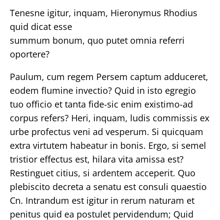
Tenesne igitur, inquam, Hieronymus Rhodius
quid dicat esse
summum bonum, quo putet omnia referri
oportere?
Paulum, cum regem Persem captum adduceret,
eodem flumine invectio? Quid in isto egregio
tuo officio et tanta fide-sic enim existimo-ad
corpus refers? Heri, inquam, ludis commissis ex
urbe profectus veni ad vesperum. Si quicquam
extra virtutem habeatur in bonis. Ergo, si semel
tristior effectus est, hilara vita amissa est?
Restinguet citius, si ardentem acceperit. Quo
plebiscito decreta a senatu est consuli quaestio
Cn. Intrandum est igitur in rerum naturam et
penitus quid ea postulet pervidendum; Quid