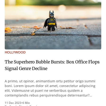
HOLLYWOOD
The Superhero Bubble Bursts: Box Office Flops
Signal Genre Decline
A primo, ut opinor, animantium ortu petitur origo summi
boni. Lorem ipsum dolor sit amet, consectetur adipiscing
elit. Videmusne ut pueri ne verberibus quidem a
contemplandis rebus perquirendisque deterreantur?
Summum ením bonum exposuit vacuitatem doloris; Nullum
11 Dec 2023
•
6 Min
inveniri verbum potest quod magis idem declaret Latine,