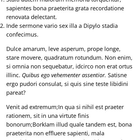
sapientes bona praeterita grata recordatione
renovata delectant.
Inde sermone vario sex illa a Dipylo stadia
confecimus.
Dulce amarum, leve asperum, prope longe,
stare movere, quadratum rotundum. Non enim,
si omnia non sequebatur, idcirco non erat ortus
illinc.
Quibus ego vehementer assentior.
Satisne
ergo pudori consulat, si quis sine teste libidini
pareat?
Venit ad extremum;In qua si nihil est praeter
rationem, sit in una virtute finis
bonorum;BorkIam illud quale tandem est, bona
praeterita non effluere sapienti, mala