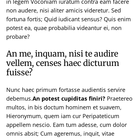
in legem Voconiam iuratum contra eam facere
non audere, nisi aliter amicis videretur. Sed
fortuna fortis; Quid iudicant sensus? Quis enim
potest ea, quae probabilia videantur ei, non
probare?
An me, inquam, nisi te audire
vellem, censes haec dicturum
fuisse?
Nunc haec primum fortasse audientis servire
debemus.
An potest cupiditas finiri?
Praetereo
multos, in bis doctum hominem et suavem,
Hieronymum, quem iam cur Peripateticum
appellem nescio. Eam tum adesse, cum dolor
omnis absit; Cum ageremus, inquit, vitae