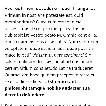
Hoc est non dividere, sed frangere.
Primum in nostrane potestate est, quid
meminerimus? Quae cum essent dicta,
discessimus. Dicet pro me ipsa virtus nec
dubitabit isti vestro beato M. Omnia contraria,
quos etiam insanos esse vultis. Nam si propter
voluptatem, quae est ista laus, quae possit e
macello peti?
Videsne, ut haec concinant?
Sin
kakan malitiam dixisses, ad aliud nos unum
certum vitium consuetudo Latina traduceret.
Quamquam haec quidem praeposita recte et
reiecta dicere licebit.
Est enim tanti
philosophi tamque nobilis audacter sua
decreta defendere.
Stulti autem malorum memoria torquentur,