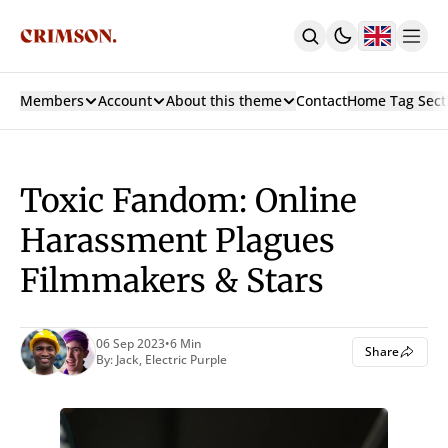
Members
Account
About this theme
Contact
Home Tag Sect
Home
With Carousel + 3 Col Hero
With 3 Col Hero
With Carousel
Toxic Fandom: Online
Latest
Custom Pages
Harassment Plagues
Authors
Filmmakers & Stars
Tags
Archive
Contact
Sign In
06 Sep 2023
•
6 Min
Share
By:
Jack
,
Electric Purple
Sign Up
Subscribe
Membership
Posts