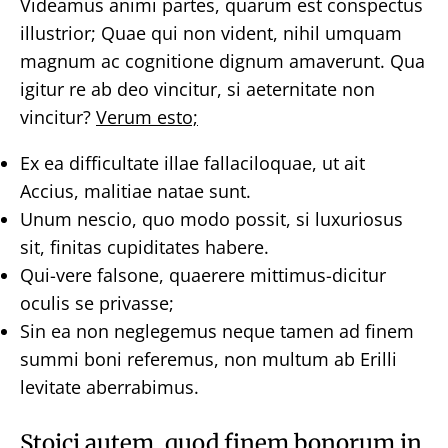
Videamus animi partes, quarum est conspectus
illustrior; Quae qui non vident, nihil umquam
magnum ac cognitione dignum amaverunt. Qua
igitur re ab deo vincitur, si aeternitate non
vincitur?
Verum esto;
Ex ea difficultate illae fallaciloquae, ut ait
Accius, malitiae natae sunt.
Unum nescio, quo modo possit, si luxuriosus
sit, finitas cupiditates habere.
Qui-vere falsone, quaerere mittimus-dicitur
oculis se privasse;
Sin ea non neglegemus neque tamen ad finem
summi boni referemus, non multum ab Erilli
levitate aberrabimus.
Stoici autem, quod finem bonorum in