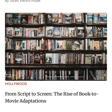
By:
Sarah
,
Electric Purple
quod Graece, quam declarat voluptas. Duo
HOLLYWOOD
From Script to Screen: The Rise of Book-to-
Movie Adaptations