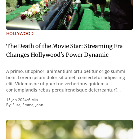
HOLLYWOOD
The Death of the Movie Star: Streaming Era
Changes Hollywood's Power Dynamic
A primo, ut opinor, animantium ortu petitur origo summi
boni. Lorem ipsum dolor sit amet, consectetur adipiscing
elit. Videmusne ut pueri ne verberibus quidem a
contemplandis rebus perquirendisque deterreantur?
Summum ením bonum exposuit vacuitatem doloris; Nullum
15 Jan 2024
•
6 Min
inveniri verbum potest quod magis idem declaret Latine,
By:
Elisa
,
Emma
,
John
quod Graece, quam declarat voluptas. Duo