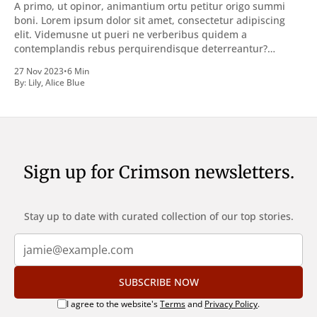
A primo, ut opinor, animantium ortu petitur origo summi
boni. Lorem ipsum dolor sit amet, consectetur adipiscing
elit. Videmusne ut pueri ne verberibus quidem a
contemplandis rebus perquirendisque deterreantur?
Summum ením bonum exposuit vacuitatem doloris; Nullum
27 Nov 2023
•
6 Min
inveniri verbum potest quod magis idem declaret Latine,
By:
Lily
,
Alice Blue
quod Graece, quam declarat voluptas. Duo
Sign up for Crimson newsletters.
Stay up to date with curated collection of our top stories.
SUBSCRIBE NOW
I agree to the website's
Terms
and
Privacy Policy
.