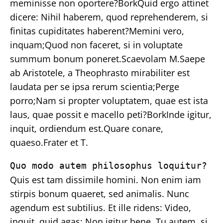
meminisse non oportere?BorkQuid ergo attinet
dicere: Nihil haberem, quod reprehenderem, si
finitas cupiditates haberent?Memini vero,
inquam;Quod non faceret, si in voluptate
summum bonum poneret.Scaevolam M.Saepe
ab Aristotele, a Theophrasto mirabiliter est
laudata per se ipsa rerum scientia;Perge
porro;Nam si propter voluptatem, quae est ista
laus, quae possit e macello peti?BorkInde igitur,
inquit, ordiendum est.Quare conare,
quaeso.Frater et T.
Quo modo autem philosophus loquitur?
Quis est tam dissimile homini. Non enim iam
stirpis bonum quaeret, sed animalis. Nunc
agendum est subtilius. Et ille ridens: Video,
inquit, quid agas;
Non igitur bene.
Tu autem, si