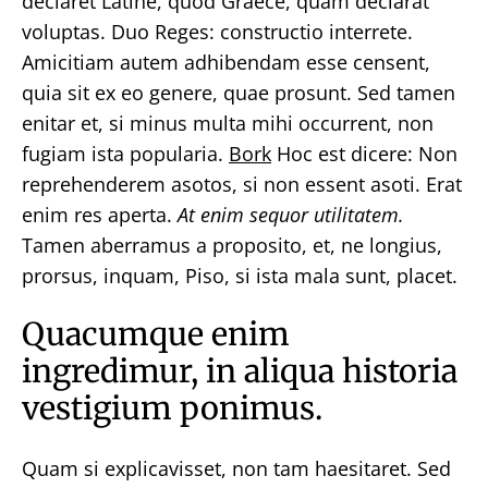
declaret Latine, quod Graece, quam declarat
voluptas. Duo Reges: constructio interrete.
Amicitiam autem adhibendam esse censent,
quia sit ex eo genere, quae prosunt. Sed tamen
enitar et, si minus multa mihi occurrent, non
fugiam ista popularia.
Bork
Hoc est dicere: Non
reprehenderem asotos, si non essent asoti. Erat
enim res aperta.
At enim sequor utilitatem.
Tamen aberramus a proposito, et, ne longius,
prorsus, inquam, Piso, si ista mala sunt, placet.
Quacumque enim
ingredimur, in aliqua historia
vestigium ponimus.
Quam si explicavisset, non tam haesitaret. Sed