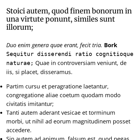
Stoici autem, quod finem bonorum in
una virtute ponunt, similes sunt
illorum;
Duo enim genera quae erant, fecit tria.
Bork
Sequitur disserendi ratio cognitioque
Quae in controversiam veniunt, de
naturae;
iis, si placet, disseramus.
Partim cursu et peragratione laetantur,
congregatione aliae coetum quodam modo
civitatis imitantur;
Tanti autem aderant vesicae et torminum
morbi, ut nihil ad eorum magnitudinem posset
accedere.
Sin autem ad animum, falsum est, quod negas