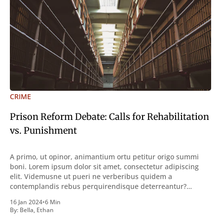
CRIME
Prison Reform Debate: Calls for Rehabilitation
vs. Punishment
A primo, ut opinor, animantium ortu petitur origo summi
boni. Lorem ipsum dolor sit amet, consectetur adipiscing
elit. Videmusne ut pueri ne verberibus quidem a
contemplandis rebus perquirendisque deterreantur?
Summum ením bonum exposuit vacuitatem doloris; Nullum
16 Jan 2024
•
6 Min
inveniri verbum potest quod magis idem declaret Latine,
By:
Bella
,
Ethan
quod Graece, quam declarat voluptas. Duo