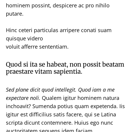
hominem possint, despicere ac pro nihilo
putare.
Hinc ceteri particulas arripere conati suam
quisque videro
voluit afferre sententiam.
Quod si ita se habeat, non possit beatam
praestare vitam sapientia.
Sed plane dicit quod intellegit.
Quod iam a me
expectare noli.
Qualem igitur hominem natura
inchoavit? Sumenda potius quam expetenda. Iis
igitur est difficilius satis facere, qui se Latina
scripta dicunt contemnere. Huius ego nunc
auctoritatem sequens idem faciam.