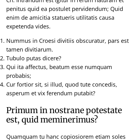
Cn. Intrandum est igitur in rerum naturam et
penitus quid ea postulet pervidendum; Quid
enim de amicitia statueris utilitatis causa
expetenda vides.
Nummus in Croesi divitiis obscuratur, pars est
tamen divitiarum.
Tubulo putas dicere?
Qui ita affectus, beatum esse numquam
probabis;
Cur fortior sit, si illud, quod tute concedis,
asperum et vix ferendum putabit?
Primum in nostrane potestate
est, quid meminerimus?
Quamquam tu hanc copiosiorem etiam soles