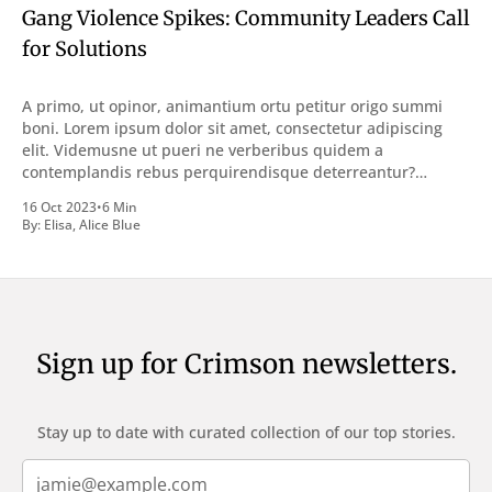
Gang Violence Spikes: Community Leaders Call
for Solutions
A primo, ut opinor, animantium ortu petitur origo summi
boni. Lorem ipsum dolor sit amet, consectetur adipiscing
elit. Videmusne ut pueri ne verberibus quidem a
contemplandis rebus perquirendisque deterreantur?
Summum ením bonum exposuit vacuitatem doloris; Nullum
16 Oct 2023
•
6 Min
inveniri verbum potest quod magis idem declaret Latine,
By:
Elisa
,
Alice Blue
quod Graece, quam declarat voluptas. Duo
Sign up for Crimson newsletters.
Stay up to date with curated collection of our top stories.