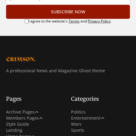
SUBSCRIBE NOW
I agree to the website's
Terms
and
Privacy Policy
.
A professional News and Magazine Ghost theme
Pages
Categories
Post Archive
Archive Pages
Politics
Sign In
Netflix
Members Pages
Entertainment
Tag Archive
Style Guide
Wars
Sign Up
Hollywood
Landing
Sports
Author Archive
With Carousel + 3 Col Hero