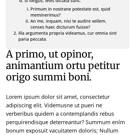
Si longus, levis dictata sunt.
Primum in nostrane potestate est, quid
meminerimus?
An me, inquam, nisi te audire vellem,
censes haec dicturum fuisse?
Illa argumenta propria videamus, cur omnia sint
paria peccata.
A primo, ut opinor,
animantium ortu petitur
origo summi boni.
Lorem ipsum dolor sit amet, consectetur
adipiscing elit. Videmusne ut pueri ne
verberibus quidem a contemplandis rebus
perquirendisque deterreantur? Summum ením
bonum exposuit vacuitatem doloris; Nullum