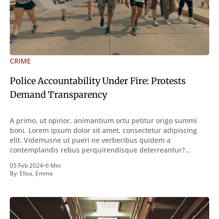
CRIME
Police Accountability Under Fire: Protests
Demand Transparency
A primo, ut opinor, animantium ortu petitur origo summi
boni. Lorem ipsum dolor sit amet, consectetur adipiscing
elit. Videmusne ut pueri ne verberibus quidem a
contemplandis rebus perquirendisque deterreantur?
Summum ením bonum exposuit vacuitatem doloris; Nullum
05 Feb 2024
•
6 Min
inveniri verbum potest quod magis idem declaret Latine,
By:
Elisa
,
Emma
quod Graece, quam declarat voluptas. Duo