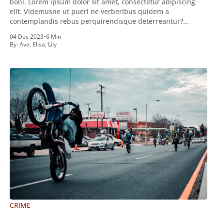
boni. Lorem ipsum dolor sit amet, consectetur adipiscing
elit. Videmusne ut pueri ne verberibus quidem a
contemplandis rebus perquirendisque deterreantur?
Summum ením bonum exposuit vacuitatem doloris; Nullum
04 Dec 2023
•
6 Min
inveniri verbum potest quod magis idem declaret Latine,
By:
Ava
,
Elisa
,
Lily
quod Graece, quam declarat voluptas. Duo
CRIME