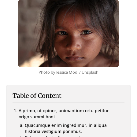
With TOC & Sidebar
With Sticky TOC
No TOC
No Sidebar
No TOC & Sidebar
Members Only Post
Members Only Post (No TOC, No Sidebar)
Style
Landing
SUBSCRIBE
Photo by 
Jessica Modi
 / 
Unsplash
Table of Content
A primo, ut opinor, animantium ortu petitur
origo summi boni.
Quacumque enim ingredimur, in aliqua
historia vestigium ponimus.