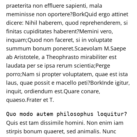
praeterita non effluere sapienti, mala
meminisse non oportere?BorkQuid ergo attinet
dicere: Nihil haberem, quod reprehenderem, si
finitas cupiditates haberent?Memini vero,
inquam;Quod non faceret, si in voluptate
summum bonum poneret.Scaevolam M.Saepe
ab Aristotele, a Theophrasto mirabiliter est
laudata per se ipsa rerum scientia;Perge
porro;Nam si propter voluptatem, quae est ista
laus, quae possit e macello peti?BorkInde igitur,
inquit, ordiendum est.Quare conare,
quaeso.Frater et T.
Quo modo autem philosophus loquitur?
Quis est tam dissimile homini. Non enim iam
stirpis bonum quaeret, sed animalis. Nunc