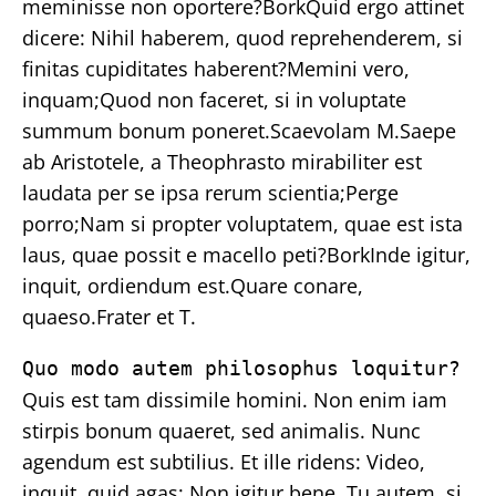
meminisse non oportere?BorkQuid ergo attinet
dicere: Nihil haberem, quod reprehenderem, si
finitas cupiditates haberent?Memini vero,
inquam;Quod non faceret, si in voluptate
summum bonum poneret.Scaevolam M.Saepe
ab Aristotele, a Theophrasto mirabiliter est
laudata per se ipsa rerum scientia;Perge
porro;Nam si propter voluptatem, quae est ista
laus, quae possit e macello peti?BorkInde igitur,
inquit, ordiendum est.Quare conare,
quaeso.Frater et T.
Quo modo autem philosophus loquitur?
Quis est tam dissimile homini. Non enim iam
stirpis bonum quaeret, sed animalis. Nunc
agendum est subtilius. Et ille ridens: Video,
inquit, quid agas;
Non igitur bene.
Tu autem, si