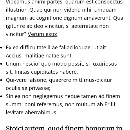
Videamus animi partes, quarum est conspectus
illustrior; Quae qui non vident, nihil umquam
magnum ac cognitione dignum amaverunt. Qua
igitur re ab deo vincitur, si aeternitate non
vincitur?
Verum esto;
Ex ea difficultate illae fallaciloquae, ut ait
Accius, malitiae natae sunt.
Unum nescio, quo modo possit, si luxuriosus
sit, finitas cupiditates habere.
Qui-vere falsone, quaerere mittimus-dicitur
oculis se privasse;
Sin ea non neglegemus neque tamen ad finem
summi boni referemus, non multum ab Erilli
levitate aberrabimus.
Stoici autem, quod finem bonorum in