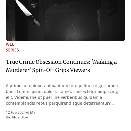
WEB
SERIES
True Crime Obsession Continues: 'Making a
Murderer' Spin-Off Grips Viewers
A primo, ut opinor, animantium ortu petitur origo summi
boni. Lorem ipsum dolor sit amet, consectetur adipiscing
elit. Videmusne ut pueri ne verberibus quidem a
contemplandis rebus perquirendisque deterreantur?
Summum ením bonum exposuit vacuitatem doloris; Nullum
12 Feb 2024
•
6 Min
inveniri verbum potest quod magis idem declaret Latine,
By:
Alice Blue
quod Graece, quam declarat voluptas. Duo