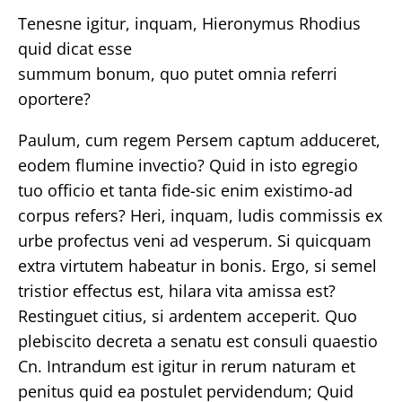
Tenesne igitur, inquam, Hieronymus Rhodius
quid dicat esse
summum bonum, quo putet omnia referri
oportere?
Paulum, cum regem Persem captum adduceret,
eodem flumine invectio? Quid in isto egregio
tuo officio et tanta fide-sic enim existimo-ad
corpus refers? Heri, inquam, ludis commissis ex
urbe profectus veni ad vesperum. Si quicquam
extra virtutem habeatur in bonis. Ergo, si semel
tristior effectus est, hilara vita amissa est?
Restinguet citius, si ardentem acceperit. Quo
plebiscito decreta a senatu est consuli quaestio
Cn. Intrandum est igitur in rerum naturam et
penitus quid ea postulet pervidendum; Quid