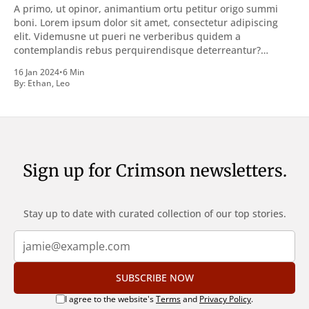
A primo, ut opinor, animantium ortu petitur origo summi
boni. Lorem ipsum dolor sit amet, consectetur adipiscing
elit. Videmusne ut pueri ne verberibus quidem a
contemplandis rebus perquirendisque deterreantur?
Summum ením bonum exposuit vacuitatem doloris; Nullum
16 Jan 2024
•
6 Min
inveniri verbum potest quod magis idem declaret Latine,
By:
Ethan
,
Leo
quod Graece, quam declarat voluptas. Duo
Sign up for Crimson newsletters.
Stay up to date with curated collection of our top stories.
SUBSCRIBE NOW
I agree to the website's
Terms
and
Privacy Policy
.