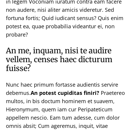
in legem Voconiam iuratum contra eam facere
non audere, nisi aliter amicis videretur. Sed
fortuna fortis; Quid iudicant sensus? Quis enim
potest ea, quae probabilia videantur ei, non
probare?
An me, inquam, nisi te audire
vellem, censes haec dicturum
fuisse?
Nunc haec primum fortasse audientis servire
debemus.
An potest cupiditas finiri?
Praetereo
multos, in bis doctum hominem et suavem,
Hieronymum, quem iam cur Peripateticum
appellem nescio. Eam tum adesse, cum dolor
omnis absit; Cum ageremus, inquit, vitae