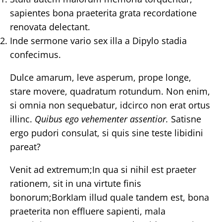
sapientes bona praeterita grata recordatione
renovata delectant.
Inde sermone vario sex illa a Dipylo stadia
confecimus.
Dulce amarum, leve asperum, prope longe,
stare movere, quadratum rotundum. Non enim,
si omnia non sequebatur, idcirco non erat ortus
illinc.
Quibus ego vehementer assentior.
Satisne
ergo pudori consulat, si quis sine teste libidini
pareat?
Venit ad extremum;In qua si nihil est praeter
rationem, sit in una virtute finis
bonorum;BorkIam illud quale tandem est, bona
praeterita non effluere sapienti, mala