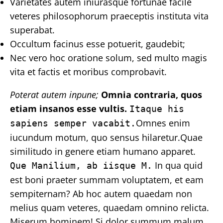
Varietates autem iniurasque fortunae facile
veteres philosophorum praeceptis instituta vita
superabat.
Occultum facinus esse potuerit, gaudebit;
Nec vero hoc oratione solum, sed multo magis
vita et factis et moribus comprobavit.
Poterat autem inpune;
Omnia contraria, quos
etiam insanos esse vultis.
Itaque his
Omnes enim
sapiens semper vacabit.
iucundum motum, quo sensus hilaretur.Quae
similitudo in genere etiam humano apparet.
In qua quid
Que Manilium, ab iisque M.
est boni praeter summam voluptatem, et eam
sempiternam? Ab hoc autem quaedam non
melius quam veteres, quaedam omnino relicta.
Miserum hominem! Si dolor summum malum