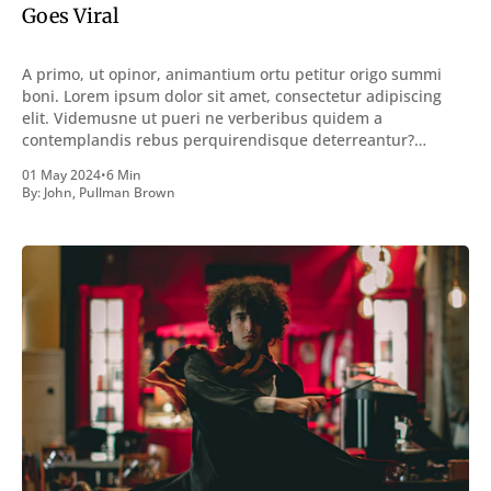
Goes Viral
A primo, ut opinor, animantium ortu petitur origo summi
boni. Lorem ipsum dolor sit amet, consectetur adipiscing
elit. Videmusne ut pueri ne verberibus quidem a
contemplandis rebus perquirendisque deterreantur?
Summum ením bonum exposuit vacuitatem doloris; Nullum
01 May 2024
•
6 Min
inveniri verbum potest quod magis idem declaret Latine,
By:
John
,
Pullman Brown
quod Graece, quam declarat voluptas. Duo