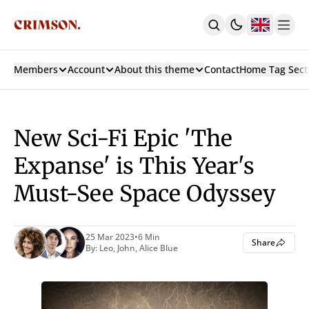
Members
Account
About this theme
Contact
Home Tag Sect
Home
With Carousel + 3 Col Hero
With 3 Col Hero
With Carousel
New Sci-Fi Epic 'The
Latest
Custom Pages
Expanse' is This Year's
Authors
Must-See Space Odyssey
Tags
Archive
Contact
Sign In
25 Mar 2023
•
6 Min
Share
By:
Leo
,
John
,
Alice Blue
Sign Up
Subscribe
Membership
Posts