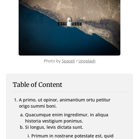
With TOC & Sidebar
With Sticky TOC
No TOC
No Sidebar
No TOC & Sidebar
Members Only Post
Members Only Post (No TOC, No Sidebar)
Style
Landing
Photo by 
SpaceX
 / 
Unsplash
SUBSCRIBE
Table of Content
A primo, ut opinor, animantium ortu petitur
origo summi boni.
Quacumque enim ingredimur, in aliqua
historia vestigium ponimus.
Si longus, levis dictata sunt.
Primum in nostrane potestate est, quid