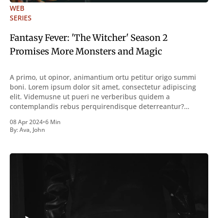
WEB
SERIES
Fantasy Fever: 'The Witcher' Season 2
Promises More Monsters and Magic
A primo, ut opinor, animantium ortu petitur origo summi
boni. Lorem ipsum dolor sit amet, consectetur adipiscing
elit. Videmusne ut pueri ne verberibus quidem a
contemplandis rebus perquirendisque deterreantur?
Summum ením bonum exposuit vacuitatem doloris; Nullum
08 Apr 2024
•
6 Min
inveniri verbum potest quod magis idem declaret Latine,
By:
Ava
,
John
quod Graece, quam declarat voluptas. Duo