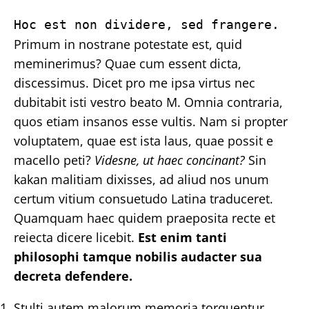
Hoc est non dividere, sed frangere.
Primum in nostrane potestate est, quid
meminerimus? Quae cum essent dicta,
discessimus. Dicet pro me ipsa virtus nec
dubitabit isti vestro beato M. Omnia contraria,
quos etiam insanos esse vultis. Nam si propter
voluptatem, quae est ista laus, quae possit e
macello peti?
Videsne, ut haec concinant?
Sin
kakan malitiam dixisses, ad aliud nos unum
certum vitium consuetudo Latina traduceret.
Quamquam haec quidem praeposita recte et
reiecta dicere licebit.
Est enim tanti
philosophi tamque nobilis audacter sua
decreta defendere.
Stulti autem malorum memoria torquentur,